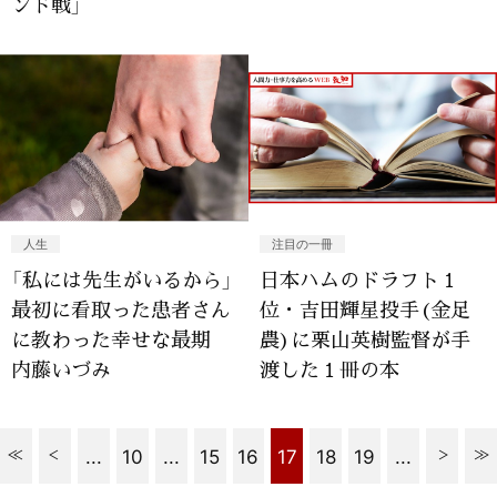
ンド戦」
人生
注目の一冊
「私には先生がいるから」
日本ハムのドラフト１
最初に看取った患者さん
位・吉田輝星投手(金足
に教わった幸せな最期
農)に栗山英樹監督が手
内藤いづみ
渡した１冊の本
...
10
...
15
16
17
18
19
...