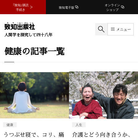
『致知』購読
オンライン
致知電子版
手続き
ショップ
メニュー
人間学を探究して四十八年
健康の記事一覧
健康
人生
うつぶせ寝で、コリ、痛
介護とどう向き合うか、