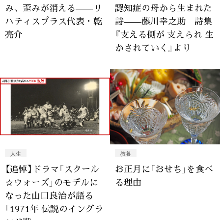
み、歪みが消える——リ
認知症の母から生まれた
ハティスプラス代表・乾
詩——藤川幸之助 詩集
亮介
『支える側が 支えられ 生
かされていく』より
人生
教養
【追悼】ドラマ「スクール
お正月に「おせち」を食べ
☆ウォーズ」のモデルに
る理由
なった山口良治が語る
「1971年 伝説のイングラ