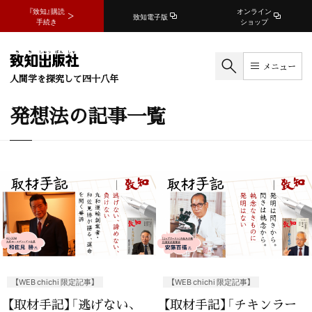
『致知』購読
オンライン
致知電子版
手続き
ショップ
メニュー
人間学を探究して四十八年
発想法の記事一覧
【WEB chichi 限定記事】
【WEB chichi 限定記事】
【取材手記】「逃げない、
【取材手記】「チキンラー