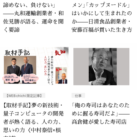
諦めない、負けない」
メン」「カップヌードル」
——丸和運輸創業者・和
はいかにして生まれたの
佐見勝が語る、運命を開
か——日清食品創業者・
く要諦
安藤百福が貫いた生き方
【WEB chichi 限定記事】
仕事
【取材手記】夢の新技術・
「俺の寿司はあなたのた
量子コンピュータの開発
めに握る寿司だよ」——
者が熱く語る、人の力、
高倉健が愛した寿司店
思いの力〈中村泰信×根