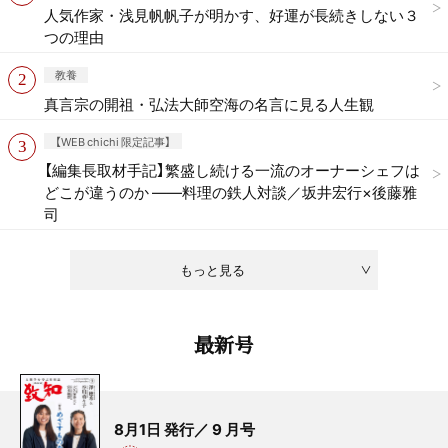
人気作家・浅見帆帆子が明かす、好運が長続きしない３
つの理由
教養
真言宗の開祖・弘法大師空海の名言に見る人生観
【WEB chichi 限定記事】
【編集長取材手記】繁盛し続ける一流のオーナーシェフは
どこが違うのか ——料理の鉄人対談／坂井宏行×後藤雅
司
もっと見る
最新号
8月1日 発行／ 9 月号