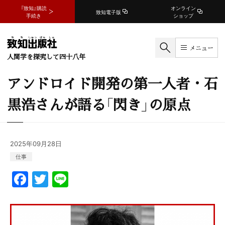
『致知』購読
オンライン
致知電子版
手続き
ショップ
メニュー
人間学を探究して四十八年
アンドロイド開発の第一人者・石
黒浩さんが語る「閃き」の原点
2025年09月28日
仕事
F
T
Li
a
w
n
c
itt
e