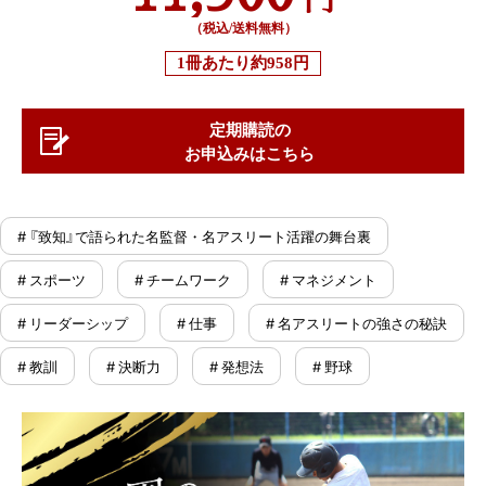
（税込/送料無料）
1冊あたり
約958円
定期購読の
お申込みはこちら
# 『致知』で語られた名監督・名アスリート活躍の舞台裏
# スポーツ
# チームワーク
# マネジメント
# リーダーシップ
# 仕事
# 名アスリートの強さの秘訣
# 教訓
# 決断力
# 発想法
# 野球