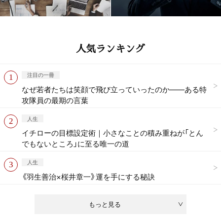
人気ランキング
注目の一冊
なぜ若者たちは笑顔で飛び立っていったのか——ある特
攻隊員の最期の言葉
人生
イチローの目標設定術｜小さなことの積み重ねが「とん
でもないところ」に至る唯一の道
人生
《羽生善治×桜井章一》運を手にする秘訣
もっと見る