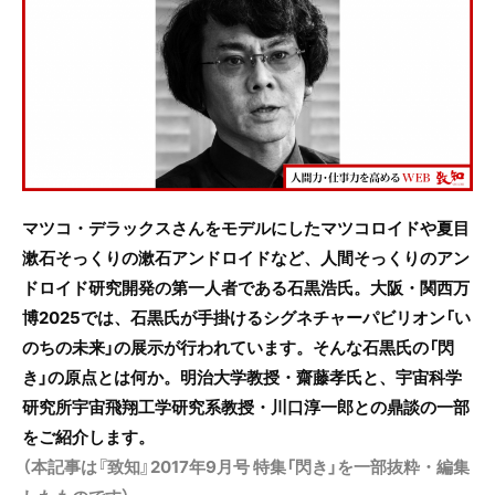
e
er
b
o
o
k
マツコ・デラックスさんをモデルにしたマツコロイドや夏目
漱石そっくりの漱石アンドロイドなど、人間そっくりのアン
ドロイド研究開発の第一人者である石黒浩氏。大阪・関西万
博2025では、石黒氏が手掛けるシグネチャーパビリオン「い
のちの未来」の展示が行われています。そんな石黒氏の「閃
き」の原点とは何か。明治大学教授・齋藤孝氏と、宇宙科学
研究所宇宙飛翔工学研究系教授・川口淳一郎との鼎談の一部
をご紹介します。
（本記事は『致知』2017
年9
月号 特集「閃き」を一部抜粋・編集