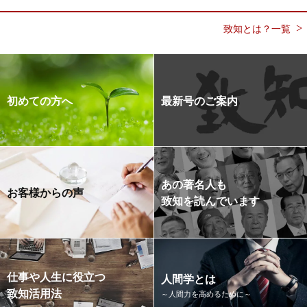
致知とは？一覧
初めての方へ
最新号のご案内
あの著名人も
お客様からの声
致知を読んでいます
仕事や人生に役立つ
人間学とは
致知活用法
～人間力を高めるために～