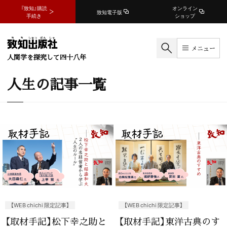
『致知』購読
オンライン
致知電子版
手続き
ショップ
メニュー
人間学を探究して四十八年
人生の記事一覧
【WEB chichi 限定記事】
【WEB chichi 限定記事】
【取材手記】松下幸之助と
【取材手記】東洋古典のす