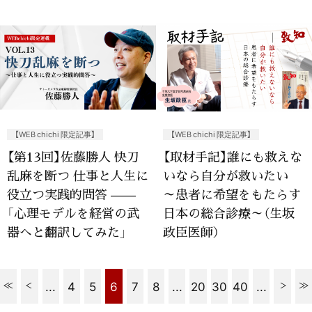
【WEB chichi 限定記事】
【WEB chichi 限定記事】
【第13回】佐藤勝人 快刀
【取材手記】誰にも救えな
乱麻を断つ 仕事と人生に
いなら自分が救いたい
役立つ実践的問答 ——
～患者に希望をもたらす
「心理モデルを経営の武
日本の総合診療～（生坂
器へと翻訳してみた」
政臣医師）
...
4
5
6
7
8
...
20
30
40
...