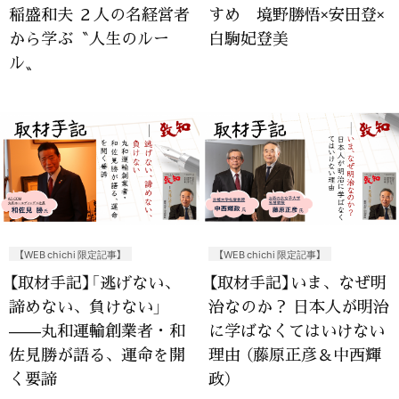
稲盛和夫 ２人の名経営者
すめ 境野勝悟×安田登×
から学ぶ〝人生のルー
白駒妃登美
ル〟
【WEB chichi 限定記事】
【WEB chichi 限定記事】
【取材手記】「逃げない、
【取材手記】いま、なぜ明
諦めない、負けない」
治なのか？ 日本人が明治
——丸和運輸創業者・和
に学ばなくてはいけない
佐見勝が語る、運命を開
理由 （藤原正彦＆中西輝
く要諦
政）