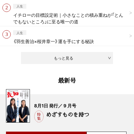
人生
イチローの目標設定術｜小さなことの積み重ねが「とん
でもないところ」に至る唯一の道
人生
《羽生善治×桜井章一》運を手にする秘訣
もっと見る
最新号
8月1日 発行／ 9 月号
めざすものを持つ