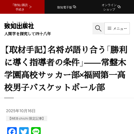
『致知』購読
オンライン
致知電子版
手続き
ショップ
メニュー
人間学を探究して四十八年
【取材手記】名将が語り合う「勝利
に導く指導者の条件」——常盤木
学園高校サッカー部×福岡第一高
校男子バスケットボール部
2025年10月16日
【WEB chichi 限定記事】
F
T
Li