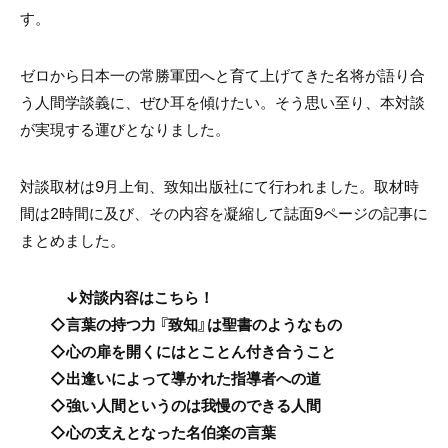
す。
ゼロから日本一の常勝軍団へと育て上げてきた名将が語り合
う人間学談義に、ぜひ耳を傾けたい。そう思い至り、本対談
が実現する運びとなりました。
対談取材は9月上旬、致知出版社にて行われました。取材時
間は2時間に及び、その内容を凝縮して誌面9ページの記事に
まとめました。
↓対談内容はこちら！
◇言葉の持つ力 『致知』は聖書のようなもの
◇心の扉を開くにはとことん付き合うこと
◇出逢いによって導かれた指導者への道
◇強い人間というのは我慢のできる人間
◇心の支えとなった名伯楽の言葉