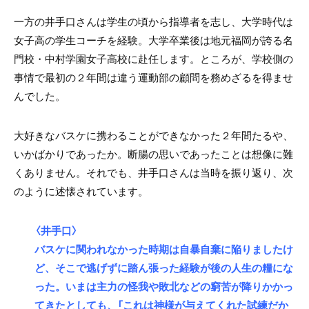
一方の井手口さんは学生の頃から指導者を志し、大学時代は
女子高の学生コーチを経験。大学卒業後は地元福岡が誇る名
門校・中村学園女子高校に赴任します。ところが、学校側の
事情で最初の２年間は違う運動部の顧問を務めざるを得ませ
んでした。
大好きなバスケに携わることができなかった２年間たるや、
いかばかりであったか。断腸の思いであったことは想像に難
くありません。それでも、井手口さんは当時を振り返り、次
のように述懐されています。
〈井手口〉
バスケに関われなかった時期は自暴自棄に陥りましたけ
ど、そこで逃げずに踏ん張った経験が後の人生の糧にな
った。いまは主力の怪我や敗北などの窮苦が降りかかっ
てきたとしても、「これは神様が与えてくれた試練だか