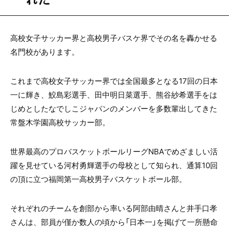
高校女子サッカー界と高校男子バスケ界でその名を轟かせる
名門校があります。
これまで高校女子サッカー界では全国最多となる17回の日本
一に輝き、鮫島彩選手、田中明日菜選手、熊谷紗希選手をは
じめとしたなでしこジャパンのメンバーを多数輩出してきた
常盤木学園高校サッカー部。
世界最高のプロバスケットボールリーグNBAでめざましい活
躍を見せている河村勇輝選手の母校として知られ、通算10回
の頂に立つ福岡第一高校男子バスケットボール部。
それぞれのチームを創部から率いる阿部由晴さんと井手口孝
さんは、部員が僅か数人の頃から「日本一」を掲げて一所懸命