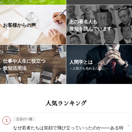
あの著名人も
お客様からの声
致知を読んでいます
仕事や人生に役立つ
人間学とは
致知活用法
～人間力を高めるために～
人気ランキング
注目の一冊
なぜ若者たちは笑顔で飛び立っていったのか——ある特