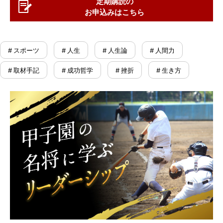
定期購読の
お申込みはこちら
# スポーツ
# 人生
# 人生論
# 人間力
# 取材手記
# 成功哲学
# 挫折
# 生き方