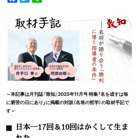
a
w
n
c
itt
e
e
er
b
o
o
k
～本記事は月刊誌『致知』2025年11月号 特集「名を成すは毎
に窮苦の日にあり」に掲載の対談（名将の哲学）の取材手記で
す～
日本一17回＆10回はかくして生ま
れた