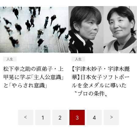
人生
人生
松下幸之助の直弟子・上
【宇津木妙子・宇津木麗
甲晃に学ぶ「主人公意識」
華】日本女子ソフトボー
と「やらされ意識」
ルを金メダルに導いた
〝プロの条件〟
1
2
3
4