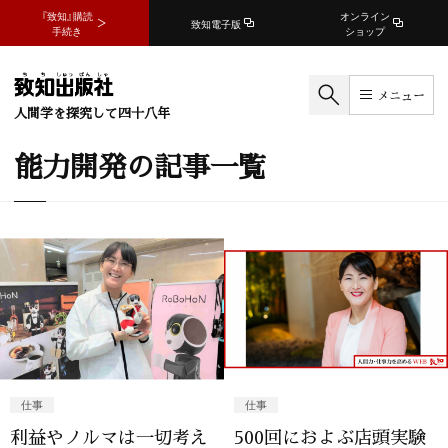
『致知』購読
オンライン
致知電子版
手続き
ショップ
メニュー
人間学を探究して四十八年
能力開発の記事一覧
仕事
仕事
利益やノルマは一切考え
500回におよぶ店頭実験