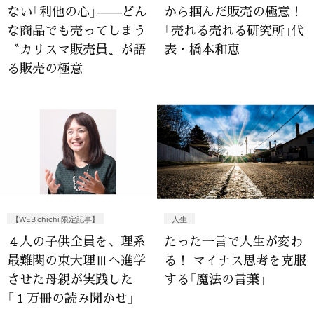
ない「利他の心」——どん
から掴んだ販売の極意！
な商品でも売ってしまう
「売れる売れる研究所」代
〝カリスマ販売員〟が語
表・橋本和恵
る販売の極意
【WEB chichi 限定記事】
人生
４人の子供全員を、理系
たった一言で人生が変わ
最難関の東大理Ⅲへ進学
る！ マイナス思考を克服
させた母親が実践した
する「魔法の言葉」
「１万冊の読み聞かせ」