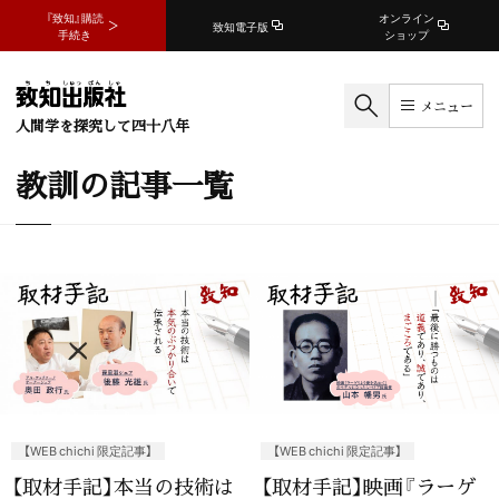
『致知』購読
オンライン
致知電子版
手続き
ショップ
メニュー
人間学を探究して四十八年
教訓の記事一覧
【WEB chichi 限定記事】
【WEB chichi 限定記事】
【取材手記】本当の技術は
【取材手記】映画『ラーゲ