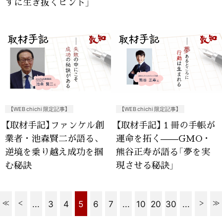
ずに生き抜くヒント」
【WEB chichi 限定記事】
【WEB chichi 限定記事】
【取材手記】ファンケル創
【取材手記】１冊の手帳が
業者・池森賢二が語る、
運命を拓く——GMO・
逆境を乗り越え成功を掴
熊谷正寿が語る「夢を実
む秘訣
現させる秘訣」
...
3
4
5
6
7
...
10
20
30
...