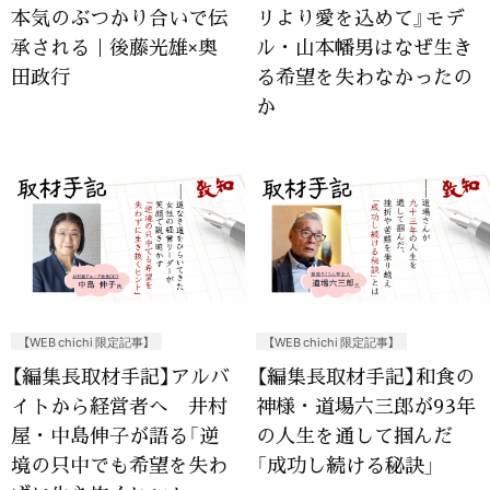
本気のぶつかり合いで伝
リより愛を込めて』モデ
承される｜後藤光雄×奥
ル・山本幡男はなぜ生き
田政行
る希望を失わなかったの
か
【WEB chichi 限定記事】
【WEB chichi 限定記事】
【編集長取材手記】アルバ
【編集長取材手記】和食の
イトから経営者へ 井村
神様・道場六三郎が93年
屋・中島伸子が語る「逆
の人生を通して掴んだ
境の只中でも希望を失わ
「成功し続ける秘訣」