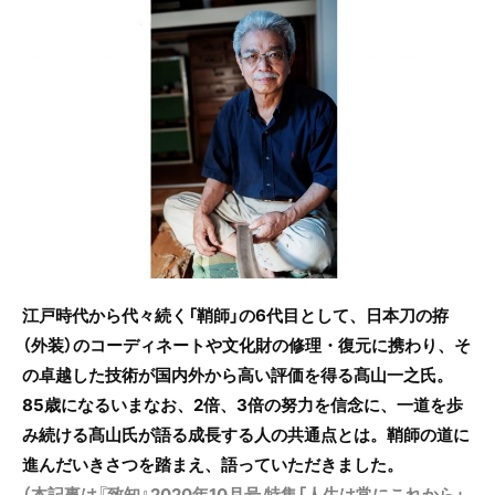
c
itt
e
e
er
b
o
o
k
江戸時代から代々続く「鞘師」の6代目として、日本刀の拵
（外装）のコーディネートや文化財の修理・復元に携わり、そ
の卓越した技術が国内外から高い評価を得る髙山一之氏。
85歳になるいまなお、2倍、3倍の努力を信念に、一道を歩
み続ける髙山氏が語る成長する人の共通点とは。鞘師の道に
進んだいきさつを踏まえ、語っていただきました。
（本記事は『致知』2020年10月号 特集「人生は常にこれから」