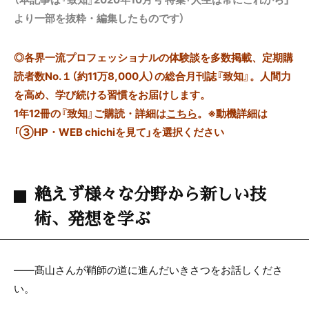
より一部を抜粋・編集したものです）
◎
各界一流プロフェッショナルの体験談を多数掲載、定期購
読者数No.１（約11万8,000人）の総合月刊誌『致知』。人間力
を高め、学び続ける習慣をお届けします。
1年12冊の『致知』ご購読・詳細は
こちら
。
※動機詳細は
「③HP・WEB chichiを見て」を選択ください
絶えず様々な分野から新しい技
術、発想を学ぶ
——髙山さんが鞘師の道に進んだいきさつをお話しくださ
い。