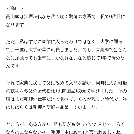
＜髙山＞
髙山家は江戸時代から代々続く鞘師の家系で、私で6代目に
なります。
ただ、私はすぐに家業に入ったわけではなく、大学に通っ
て、一度は大手企業に就職しました。でも、大組織ではどん
なに頑張っても歯車にしかなれないなと感じて1年で辞めた
んです。
それで家業に戻って父に改めて入門を請い、同時に刀剣研磨
の技術を叔父の藤代松雄（人間国宝）の元で学びました。その
頃はまだ鞘師の仕事だけで食べていくのが難しい時代で、私
はしばらくは鞘師と研師を兼業していました。
ところが、ある方から「鞘も研ぎもやっていたんじゃ、ろく
なものにならないぞ。鞘師一本に絞れ」と言われましてね。