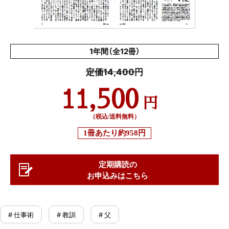
1年間（全12冊）
定価14,400円
11,500
円
（税込/送料無料）
1冊あたり
約958円
定期購読の
お申込みはこちら
# 仕事術
# 教訓
# 父