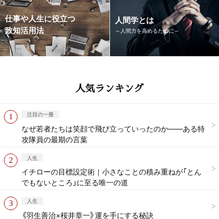
仕事や人生に役立つ
人間学とは
致知活用法
～人間力を高めるために～
人気ランキング
注目の一冊
なぜ若者たちは笑顔で飛び立っていったのか——ある特
攻隊員の最期の言葉
人生
イチローの目標設定術｜小さなことの積み重ねが「とん
でもないところ」に至る唯一の道
人生
《羽生善治×桜井章一》運を手にする秘訣