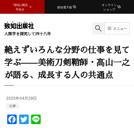
『致知』購読
オンライン
致知電子版
手続き
ショップ
メニュー
人間学を探究して四十八年
絶えずいろんな分野の仕事を見て
学ぶ——美術刀剣鞘師・髙山一之
が語る、成長する人の共通点
2025年04月29日
仕事
F
T
Li
a
w
n