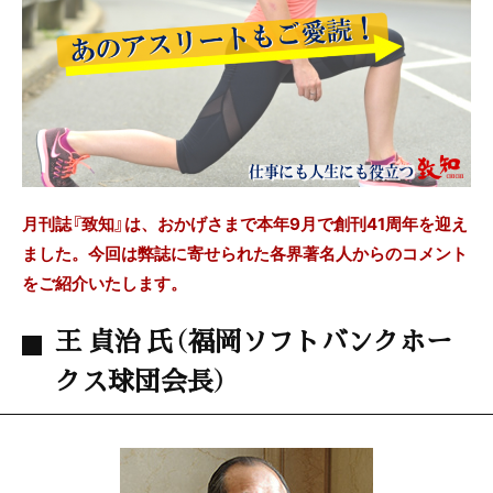
e
er
b
o
o
k
月刊誌『致知』は、おかげさまで本年9月で創刊41周年を迎え
ました。今回は弊誌に寄せられた各界著名人からのコメント
をご紹介いたします。
王 貞治 氏（福岡ソフトバンクホー
クス球団会長）