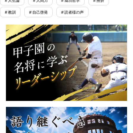
# 人生論
# 人間力
# 成功哲学
# 挫折
# 教訓
# 自己啓発
# 読者様の声