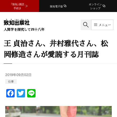
『致知』購読
オンライン
致知電子版
手続き
ショップ
メニュー
人間学を探究して四十八年
王 貞治さん、井村雅代さん、松
岡修造さんが愛読する月刊誌
2019年09月02日
仕事
F
T
Li
a
w
n
c
itt
e