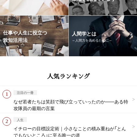
仕事や人生に役立つ
人間学とは
致知活用法
～人間力を高めるために～
人気ランキング
注目の一冊
なぜ若者たちは笑顔で飛び立っていったのか——ある特
攻隊員の最期の言葉
人生
イチローの目標設定術｜小さなことの積み重ねが「とん
でもないところ」に至る唯一の道