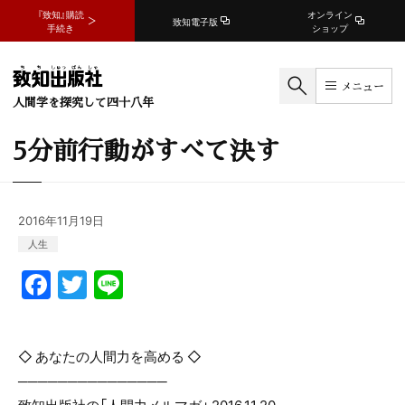
『致知』購読
オンライン
致知電子版
手続き
ショップ
メニュー
人間学を探究して四十八年
5分前行動がすべて決す
2016年11月19日
人生
F
T
Li
a
w
n
c
itt
e
◇ あなたの人間力を高める ◇
e
er
───────────────
b