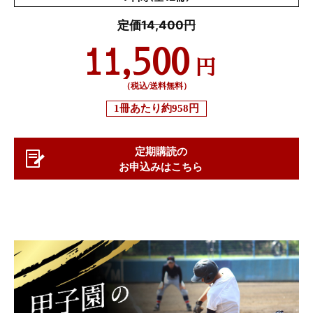
定価14,400円
11,500
円
（税込/送料無料）
1冊あたり
約958円
定期購読の
お申込みはこちら