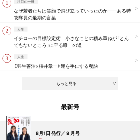
注目の一冊
なぜ若者たちは笑顔で飛び立っていったのか——ある特
攻隊員の最期の言葉
人生
イチローの目標設定術｜小さなことの積み重ねが「とん
でもないところ」に至る唯一の道
人生
《羽生善治×桜井章一》運を手にする秘訣
もっと見る
最新号
8月1日 発行／ 9 月号