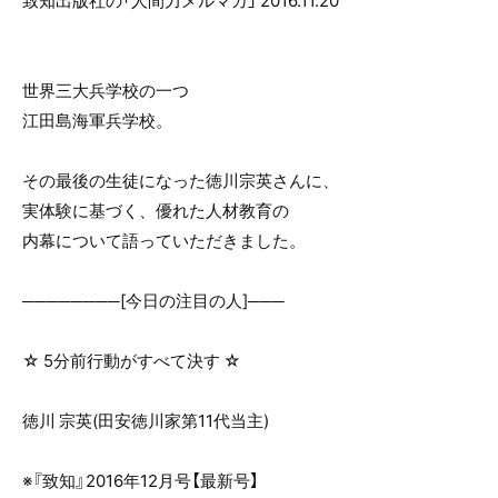
致知出版社の「人間力メルマガ」 2016.11.20
o
o
k
世界三大兵学校の一つ
江田島海軍兵学校。
その最後の生徒になった徳川宗英さんに、
実体験に基づく、優れた人材教育の
内幕について語っていただきました。
────────[今日の注目の人]───
☆ 5分前行動がすべて決す ☆
徳川 宗英(田安徳川家第11代当主)
※『致知』2016年12月号【最新号】