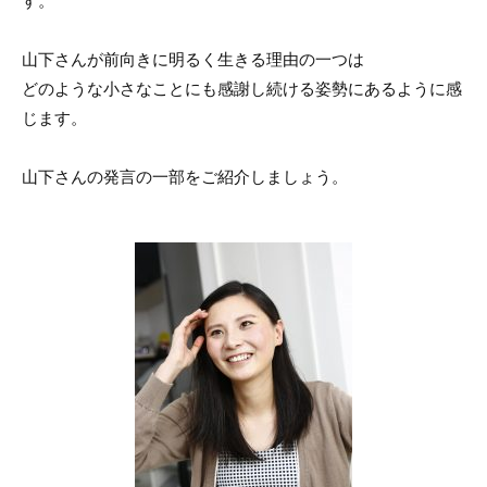
す。
o
o
山下さんが前向きに明るく生きる理由の一つは
k
どのような小さなことにも感謝し続ける姿勢にあるように感
じます。
山下さんの発言の一部をご紹介しましょう。