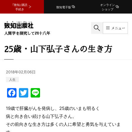
『致知』購読
オンライン
致知電子版
手続き
ショップ
メニュー
人間学を探究して四十八年
25歳・山下弘子さんの生き方
2018年02月06日
人生
F
T
Li
a
w
n
c
itt
e
19歳で肝臓がんを発病し、25歳のいまも明るく
病と向き合い続ける山下弘子さん。
e
er
その前向きな生き方は多くの人に希望と勇気を与えていま
b