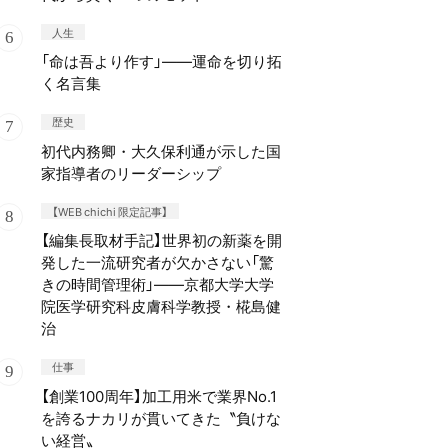
人生
「命は吾より作す」——運命を切り拓
く名言集
歴史
初代内務卿・大久保利通が示した国
家指導者のリーダーシップ
【WEB chichi 限定記事】
【編集長取材手記】世界初の新薬を開
発した一流研究者が欠かさない「驚
きの時間管理術」——京都大学大学
院医学研究科皮膚科学教授・椛島健
治
仕事
【創業100周年】加工用米で業界No.1
を誇るナカリが貫いてきた〝負けな
い経営〟