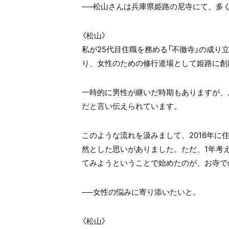
──松山さんは兵庫県姫路の尼寺にて、多
〈松山〉
私が25代目住職を務める「不徹寺」の成り
り、女性のための修行道場として姫路に創
一時的に男性が継いだ時期もありますが、
だと言い伝えられています。
このような流れを汲みまして、2016年
然とした思いがありました。ただ、1年考
てみようということで始めたのが、お寺で
──女性の悩みに寄り添いたいと。
〈松山〉