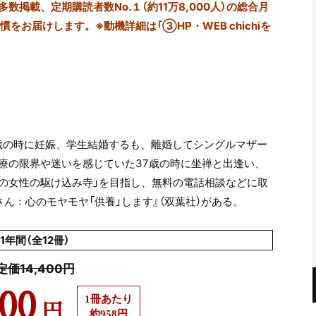
掲載、定期購読者数No.１（約11万8,000人）の総合月
をお届けします。※動機詳細は「③HP・WEB chichiを
0歳の時に妊娠、学生結婚するも、離婚してシングルマザー
療の限界や迷いを感じていた37歳の時に坐禅と出逢い、
ての女性の駆け込み寺」を目指し、無料の電話相談などに取
ん：心のモヤモヤ「供養」します』（双葉社）がある。
1年間（全12冊）
定価14,400円
500
1冊あたり
円
約958円