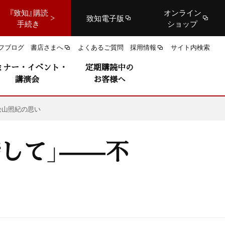
『致知』購読
オンライン
致知電子版
手続き
ショップ
フブログ
書店さまへ
よくあるご質問
採用情報
サイト内検索
ミナー・イベント・
定期購読中の
講演会
お客様へ
松山照紀の思い
して」——不