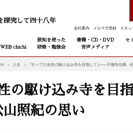
を探究して四十八年
会社案内
メルマガ登録
スタッ
致知を使った
書籍・CD・DVD
セ
WEB chichi
研修・勉強会
音声メディア
hi
人生
「すべての女性の駆け込み寺を目指して」——不徹寺住職・
性の駆け込み寺を目指
松山照紀の思い