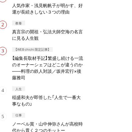
人気作家・浅見帆帆子が明かす、好
運が長続きしない３つの理由
教養
真言宗の開祖・弘法大師空海の名言
に見る人生観
【WEB chichi 限定記事】
【編集長取材手記】繁盛し続ける一流
のオーナーシェフはどこが違うのか
——料理の鉄人対談／坂井宏行×後
藤雅司
人生
稲盛和夫が即答した「人生で一番大
事なもの」
仕事
ノーベル賞・山中伸弥さんが高校時
代から貫く２つのモットー