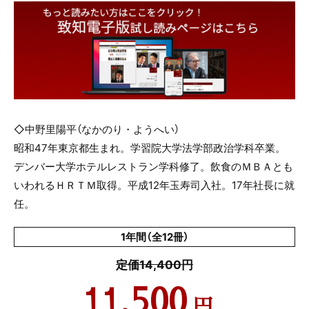
◇中野里陽平（なかのり・ようへい）
昭和47年東京都生まれ。学習院大学法学部政治学科卒業。
デンバー大学ホテルレストラン学科修了。飲食のＭＢＡとも
いわれるＨＲＴＭ取得。平成12年玉寿司入社。17年社長に就
任。
1年間（全12冊）
定価14,400円
11,500
円