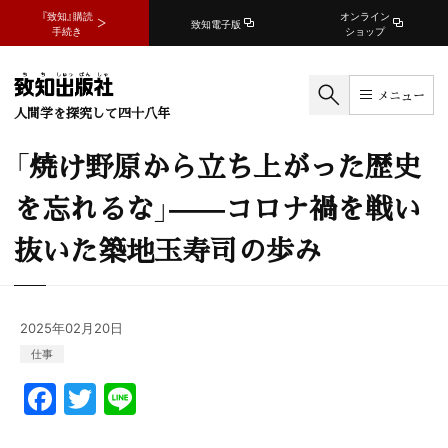
『致知』購読
オンライン
致知電子版
手続き
ショップ
メニュー
人間学を探究して四十八年
「焼け野原から立ち上がった歴史
を忘れるな」——コロナ禍を戦い
抜いた築地玉寿司の歩み
2025年02月20日
仕事
F
T
Li
a
w
n