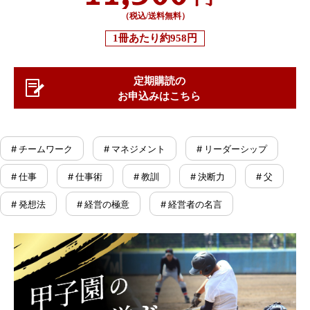
（税込/送料無料）
1冊あたり
約958円
定期購読の
お申込みはこちら
# チームワーク
# マネジメント
# リーダーシップ
# 仕事
# 仕事術
# 教訓
# 決断力
# 父
# 発想法
# 経営の極意
# 経営者の名言