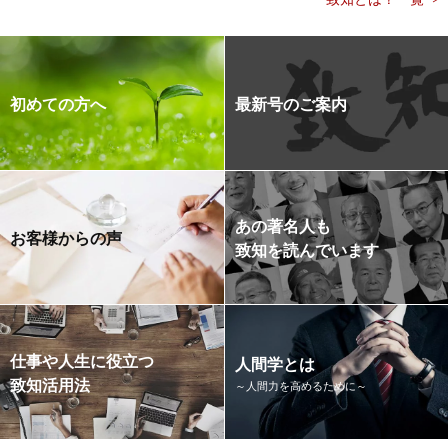
初めての方へ
最新号のご案内
あの著名人も
お客様からの声
致知を読んでいます
仕事や人生に役立つ
人間学とは
致知活用法
～人間力を高めるために～