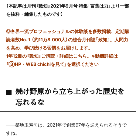
（本記事は月刊『致知』2021年9月号 特集「言葉は力」より一部
を抜粋・編集したものです）
◎
各界一流プロフェッショナルの体験談を多数掲載、定期購
読者数No.１（約11万8,000人）の総合月刊誌『致知』。人間力
を高め、学び続ける習慣をお届けします。
1年12冊の『致知』ご購読・詳細は
こちら
。
※動機詳細は
「③HP・WEB chichiを見て」を選択ください
焼け野原から立ち上がった歴史を
忘れるな
——築地玉寿司は、2021年で創業97年を迎えられるそうで
すね。