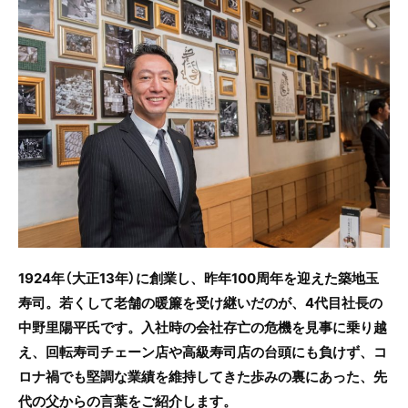
c
itt
e
e
er
b
o
o
k
1924年（大正13年）に創業し、昨年100周年を迎えた築地玉
寿司。若くして老舗の暖簾を受け継いだのが、4代目社長の
中野里陽平氏です。入社時の会社存亡の危機を見事に乗り越
え、回転寿司チェーン店や高級寿司店の台頭にも負けず、コ
ロナ禍でも堅調な業績を維持してきた歩みの裏にあった、先
代の父からの言葉をご紹介します。