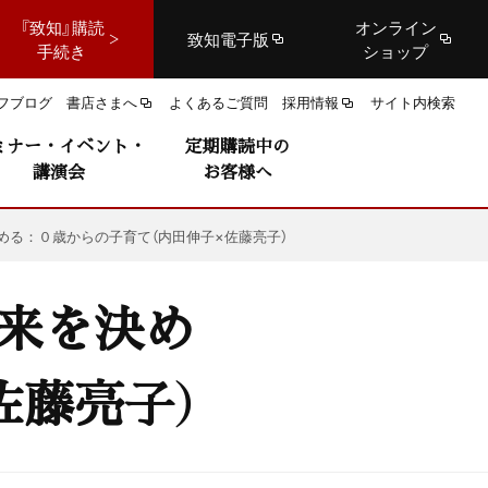
『致知』購読
オンライン
致知電子版
手続き
ショップ
フブログ
書店さまへ
よくあるご質問
採用情報
サイト内検索
ミナー・イベント・
定期購読中の
講演会
お客様へ
決める：０歳からの子育て（内田伸子×佐藤亮子）
未来を決め
佐藤亮子）