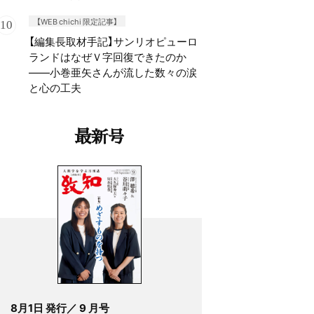
【WEB chichi 限定記事】
【編集長取材手記】サンリオピューロ
ランドはなぜＶ字回復できたのか
——小巻亜矢さんが流した数々の涙
と心の工夫
最新号
8月1日 発行／ 9 月号