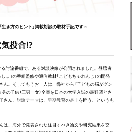
特集「生き方のヒント」掲載対談の取材手記です～
気投合!?
催する討論番組で、ある対談映像が公開されました。登壇者
いっしょ」の番組監修や通信教材「こどもちゃれんじ」の開発
さん。そしてもうお一人は、弊社から
『子どもの脳がグン
自身の子供（三男一女）全員を日本の大学入試の最難関とさ
子さん。討論テーマは、早期教育の是非を問う、というも
んは、海外で発表された注目すべき論文や研究結果を交