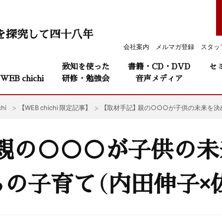
を探究して四十八年
会社案内
メルマガ登録
スタッ
致知を使った
書籍・CD・DVD
セ
WEB chichi
研修・勉強会
音声メディア
hi
【WEB chichi 限定記事】
【取材手記】 親の○○○が子供の未来を
 親の○○○が子供の
の子育て（内田伸子×