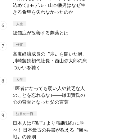
込めて』モデル・山本幡男はなぜ生
きる希望を失わなかったのか
人生
認知症が改善する劇薬とは
仕事
高度経済成長の〝扉〟を開いた男。
川崎製鉄初代社長・西山弥太郎の息
づかいを聴く
人生
「医者になっても弱い人や貧乏な人
のことを忘れるな」——鎌田實氏の
心の背骨となった父の言葉
注目の一冊
日本人は『孫子』より『闘戦経』に学
べ！ 日本最古の兵書が教える〝勝ち
戦〟の原則