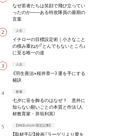
なぜ若者たちは笑顔で飛び立ってい
ったのか——ある特攻隊員の最期の
言葉
人生
イチローの目標設定術｜小さなこと
の積み重ねが「とんでもないところ」
に至る唯一の道
人生
《羽生善治×桜井章一》運を手にする
秘訣
教養
七夕に笹を飾るのはなぜ？ 意外に
知らない願いごとの本質と作法（人
材教育家・井垣利英）
【WEB chichi 限定記事】
【取材手記】映画『ラーゲリより愛を