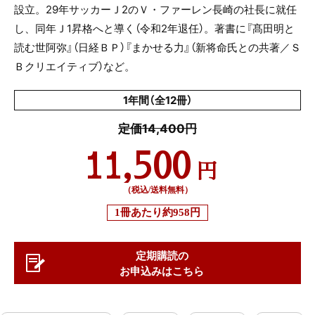
設立。29年サッカーＪ2のＶ・ファーレン長崎の社長に就任
し、同年Ｊ1昇格へと導く（令和2年退任）。著書に『髙田明と
読む世阿弥』（日経ＢＰ）『まかせる力』（新将命氏との共著／Ｓ
Ｂクリエイティブ）など。
1年間（全12冊）
定価14,400円
11,500
円
（税込/送料無料）
1冊あたり
約958円
定期購読の
お申込みはこちら