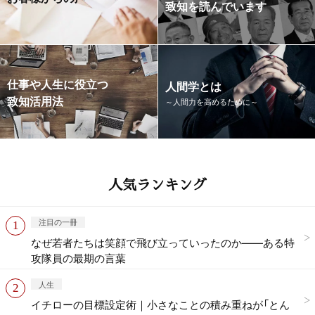
致知を読んでいます
仕事や人生に役立つ
人間学とは
致知活用法
～人間力を高めるために～
人気ランキング
注目の一冊
なぜ若者たちは笑顔で飛び立っていったのか——ある特
攻隊員の最期の言葉
人生
イチローの目標設定術｜小さなことの積み重ねが「とん