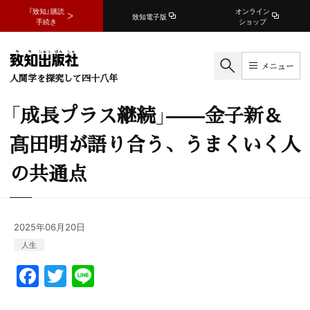
『致知』購読
オンライン
致知電子版
手続き
ショップ
メニュー
人間学を探究して四十八年
「成長プラス継続」——金子新＆
髙田明が語り合う、うまくいく人
の共通点
2025年06月20日
人生
F
T
Li
a
w
n