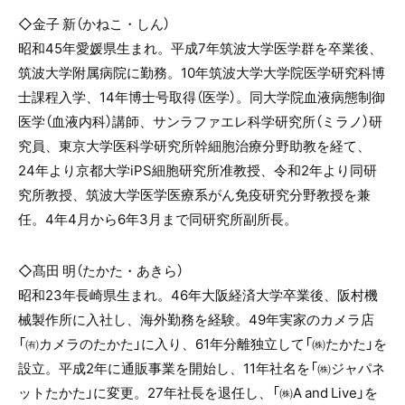
◇金子 新（かねこ・しん）
昭和45年愛媛県生まれ。平成7年筑波大学医学群を卒業後、
筑波大学附属病院に勤務。10年筑波大学大学院医学研究科博
士課程入学、14年博士号取得（医学）。同大学院血液病態制御
医学（血液内科）講師、サンラファエレ科学研究所（ミラノ）研
究員、東京大学医科学研究所幹細胞治療分野助教を経て、
24年より京都大学iPS細胞研究所准教授、令和2年より同研
究所教授、筑波大学医学医療系がん免疫研究分野教授を兼
任。4年4月から6年3月まで同研究所副所長。
◇髙田 明（たかた・あきら）
昭和23年長崎県生まれ。46年大阪経済大学卒業後、阪村機
械製作所に入社し、海外勤務を経験。49年実家のカメラ店
「㈲カメラのたかた」に入り、61年分離独立して「㈱たかた」を
設立。平成2年に通販事業を開始し、11年社名を「㈱ジャパネ
ットたかた」に変更。27年社長を退任し、「㈱A and Live」を