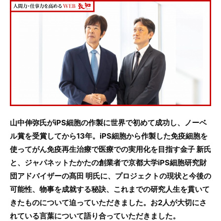
c
itt
e
e
er
b
o
o
k
山中伸弥氏がiPS細胞の作製に世界で初めて成功し、ノーベ
ル賞を受賞してから13年。iPS細胞から作製した免疫細胞を
使ってがん免疫再生治療で医療での実用化を目指す金子 新氏
と、ジャパネットたかたの創業者で京都大学iPS細胞研究財
団アドバイザーの髙田 明氏に、プロジェクトの現状と今後の
可能性、物事を成就する秘訣、これまでの研究人生を貫いて
きたものについて迫っていただきました。お2人が大切にさ
れている言葉について語り合っていただきました。