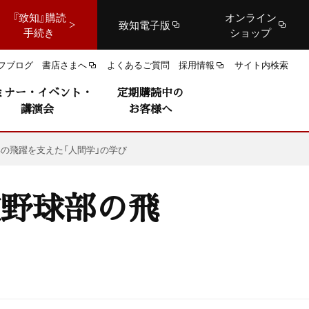
『致知』購読
オンライン
致知電子版
手続き
ショップ
フブログ
書店さまへ
よくあるご質問
採用情報
サイト内検索
ミナー・イベント・
定期購読中の
講演会
お客様へ
部の飛躍を支えた「人間学」の学び
校野球部の飛