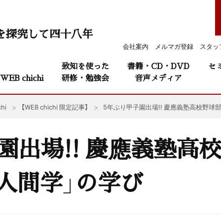
を探究して四十八年
会社案内
メルマガ登録
スタッ
致知を使った
書籍・CD・DVD
セ
WEB chichi
研修・勉強会
音声メディア
hi
【WEB chichi 限定記事】
5年ぶり甲子園出場!! 慶應義塾高校野球
園出場!! 慶應義塾高
人間学」の学び