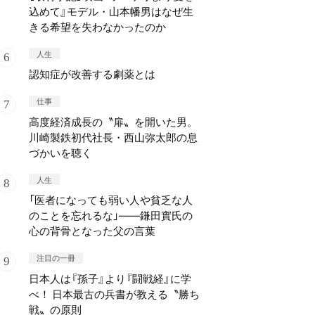
込めて』モデル・山本幡男はなぜ生
きる希望を失わなかったのか
人生
認知症が改善する劇薬とは
仕事
高度経済成長の〝扉〟を開いた男。
川崎製鉄初代社長・西山弥太郎の息
づかいを聴く
人生
「医者になっても弱い人や貧乏な人
のことを忘れるな」——鎌田實氏の
心の背骨となった父の言葉
注目の一冊
日本人は『孫子』より『闘戦経』に学
べ！ 日本最古の兵書が教える〝勝ち
戦〟の原則