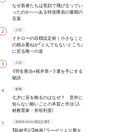
なぜ若者たちは笑顔で飛び立ってい
ったのか——ある特攻隊員の最期の
言葉
人生
イチローの目標設定術｜小さなこと
の積み重ねが「とんでもないところ」
に至る唯一の道
人生
《羽生善治×桜井章一》運を手にする
秘訣
教養
七夕に笹を飾るのはなぜ？ 意外に
知らない願いごとの本質と作法（人
材教育家・井垣利英）
【WEB chichi 限定記事】
【取材手記】映画『ラーゲリより愛を