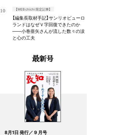
【WEB chichi 限定記事】
【編集長取材手記】サンリオピューロ
ランドはなぜＶ字回復できたのか
——小巻亜矢さんが流した数々の涙
と心の工夫
最新号
8月1日 発行／ 9 月号