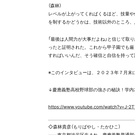
（森林）
レベルが上がってくればくるほど、技量や
を制するかどうかは、技術以外のところ、
「最後は人間力が大事だよね」と信じて取
ったと証明された。これから甲子園でも厳
すればいいんだ、そう確信と自信を持って
※このインタビューは、２０２３年７月末
↓慶應義塾高校野球部の強さの秘訣！学内
https://www.youtube.com/watch?v=J-2
◇
森林貴彦
（もりばやし・たかひこ）
――東京都渋谷区生まれ。慶應義塾普通部