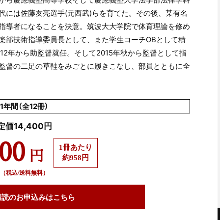
代には佐藤友亮選手(元西武)らを育てた。その後、某有名
指導者になることを決意。筑波大大学院で体育理論を修め
楽部技術指導委員長として、また学生コーチOBとして積
12年から助監督就任。そして2015年秋から監督として指
監督の二足の草鞋をみごとに履きこなし、部員とともに全
1年間（全12冊）
定価14,400円
500
1冊あたり
円
約958円
（税込/送料無料）
購読の
お申込みはこちら