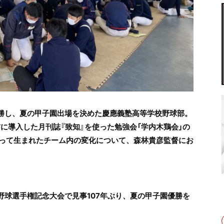
優勝し、夏の甲子園出場を決めた慶應義塾高等学校野球部。
に導入した月刊誌『致知』を使った勉強会「学内木鶏会」の
って生まれたチーム内の変化について、森林貴彦監督
に
お
野球選手権記念大会で見事107年ぶり、夏の甲子園優勝を