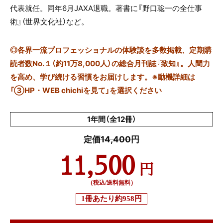
代表就任。同年
6
月
JAXA
退職。著書に『野口聡一の全仕事
術』（世界文化社）など。
◎
各界一流プロフェッショナルの体験談を多数掲載、定期購
読者数No.１（約11万8,000人）の総合月刊誌『致知』。人間力
を高め、学び続ける習慣をお届けします。※動機詳細は
「③HP・WEB chichiを見て」を選択ください
1年間（全12冊）
定価14,400円
11,500
円
（税込/送料無料）
1冊あたり
約958円