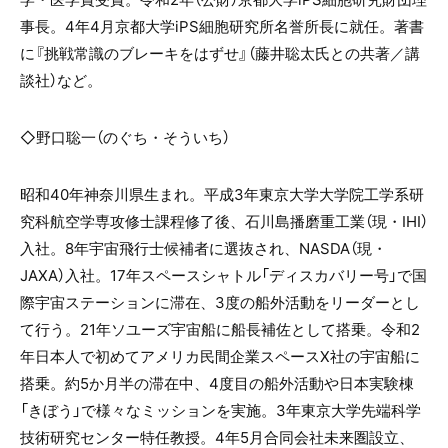
事長。
4
年
4
月京都大学
iPS
細胞研究所名誉所長に就任。著書
に『挑戦常識のブレーキをはずせ』（藤井聡太氏との共著／講
談社）など。
◇野口聡一（のぐち・そういち）
昭和
40
年神奈川県生まれ。平成
3
年東京大学大学院工学系研
究科航空学専攻修士課程修了後、石川島播磨重工業（現・
IHI
）
入社。
8
年宇宙飛行士候補者に選抜され、
NASDA
（現・
JAXA
）入社。
17
年スペースシャトル「ディスカバリー号」で国
際宇宙ステーションに滞在、
3
度の船外活動をリーダーとし
て行う。
21
年ソユーズ宇宙船に船長補佐として搭乗。令和
2
年日本人で初めてアメリカ民間企業スペース
X
社の宇宙船に
搭乗。約
5
か月半の滞在中、
4
度目の船外活動や日本実験棟
「きぼう」で様々なミッションを実施。
3
年東京大学先端科学
技術研究センター特任教授。
4
年
5
月合同会社未来圏設立、