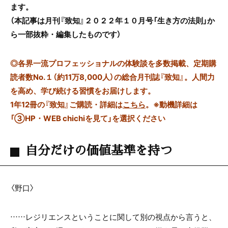
ます。
（本記事は月刊『致知』２０２２年１０月号「生き方の法則」か
ら一部抜粋・編集したものです）
◎
各界一流プロフェッショナルの体験談を多数掲載、定期購
読者数No.１（約11万8,000人）の総合月刊誌『致知』。人間力
を高め、学び続ける習慣をお届けします。
1年12冊の『致知』ご購読・詳細は
こちら
。
※動機詳細は
「③HP・WEB chichiを見て」を選択ください
自分だけの価値基準を持つ
〈野口〉
……レジリエンスということに関して別の視点から言うと、