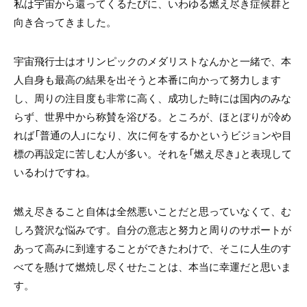
私は宇宙から還ってくるたびに、いわゆる燃え尽き症候群と
向き合ってきました。
宇宙飛行士はオリンピックのメダリストなんかと一緒で、本
人自身も最高の結果を出そうと本番に向かって努力します
し、周りの注目度も非常に高く、成功した時には国内のみな
らず、世界中から称賛を浴びる。ところが、ほとぼりが冷め
れば「普通の人」になり、次に何をするかというビジョンや目
標の再設定に苦しむ人が多い。それを「燃え尽き」と表現して
いるわけですね。
燃え尽きること自体は全然悪いことだと思っていなくて、む
しろ贅沢な悩みです。自分の意志と努力と周りのサポートが
あって高みに到達することができたわけで、そこに人生のす
べてを懸けて燃焼し尽くせたことは、本当に幸運だと思いま
す。