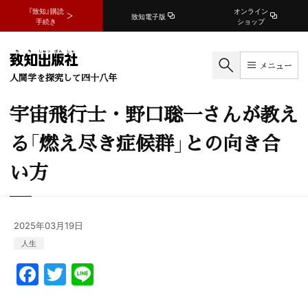
『致知』購読
オンライン
致知電子版
手続き
ショップ
メニュー
人間学を探究して四十八年
宇宙飛行士・野口聡一さんが教え
る「燃え尽き症候群」との向き合
い方
2025年03月19日
人生
F
T
Li
a
w
n