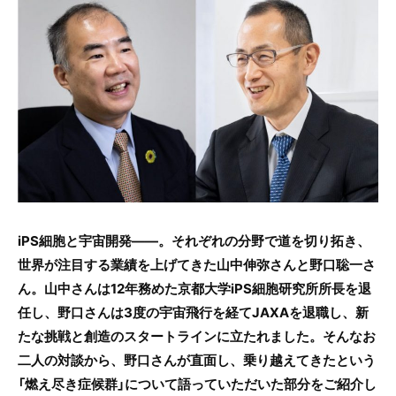
c
itt
e
e
er
b
o
o
k
iPS細胞と宇宙開発――。それぞれの分野で道を切り拓き、
世界が注目する業績を上げてきた山中伸弥さんと野口聡一さ
ん。山中さんは12年務めた京都大学iPS細胞研究所所長を退
任し、野口さんは3度の宇宙飛行を経てJAXAを退職し、新
たな挑戦と創造のスタートラインに立たれました。
そんなお
二人の対談から、野口さんが直面し、乗り越えてきたという
「燃え尽き症候群」について語っていただいた部分をご紹介し