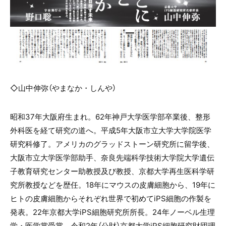
◇山中伸弥（やまなか・しんや）
昭和37年大阪府生まれ。
62
年神戸大学医学部卒業後、整形
外科医を経て研究の道へ。平成
5
年大阪市立大学大学院医学
研究科修了。アメリカのグラッドストーン研究所に留学後、
大阪市立大学医学部助手、奈良先端科学技術大学院大学遺伝
子教育研究センター助教授及び教授、京都大学再生医科学研
究所教授などを歴任。
18
年にマウスの皮膚細胞から、
19
年に
ヒトの皮膚細胞からそれぞれ世界で初めて
iPS
細胞の作製を
発表。
22
年京都大学
iPS
細胞研究所所長。
24
年ノーベル生理
学・医学賞受賞。令和
2
年（公財）京都大学
iPS
細胞研究財団理