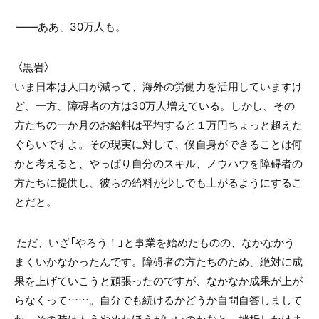
――ああ、
30
万人も。
〈黒岩〉
いま日本は人口が減って、海外の労働力を活用していますけ
ど、一方、障碍者の方は30万人増えている。しかし、その
方たちの一か月のお給料は平均すると１万円ちょっと超えた
ぐらいですよ。その現実に対して、僕自身ができることは何
かと考えると、やっぱり自分のスキル、ノウハウを障碍者の
方たちに提供し、彼らの給料が少しでも上がるようにするこ
とだと。
ただ、いざ「やろう！」と事業を始めたものの、なかなかう
まくいかなかったんです。障碍者の方たちのため、絶対に成
果を上げていこうと頑張ったのですが、なかなか成果が上が
らなくって……。自分でも続けるかどうか自問自答しまして
ね。その時はもうやめたほうがいいのかなと、挫折しかけま