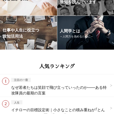
致知を読んでいます
仕事や人生に役立つ
人間学とは
致知活用法
～人間力を高めるために～
人気ランキング
注目の一冊
なぜ若者たちは笑顔で飛び立っていったのか——ある特
攻隊員の最期の言葉
人生
イチローの目標設定術｜小さなことの積み重ねが「とん