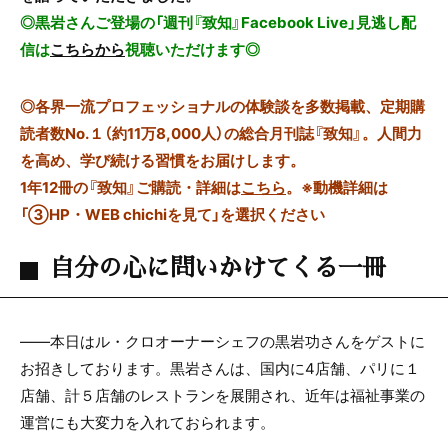
◎黒岩さんご登場の「週刊『致知』Facebook Live」見逃し配
信は
こちらから
視聴いただけます◎
◎
各界一流プロフェッショナルの体験談を多数掲載、定期購
読者数No.１（約11万8,000人）の総合月刊誌『致知』。人間力
を高め、学び続ける習慣をお届けします。
1年12冊の『致知』ご購読・詳細は
こちら
。
※動機詳細は
「③HP・WEB chichiを見て」を選択ください
自分の心に問いかけてくる一冊
――本日はル・クロオーナーシェフの黒岩功さんをゲストに
お招きしております。黒岩さんは、国内に
4
店舗、パリに１
店舗、計５店舗のレストランを展開され、近年は福祉事業の
運営にも大変力を入れておられます。