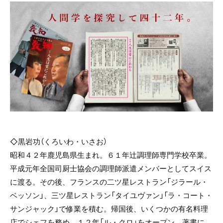
◇黒岩功（くろいわ・いさお）
昭和４２年鹿児島県生まれ。６１年辻調理師専門学校卒業。
平成元年全国司厨士協会の調理師派遣メンバーとしてスイス
に渡る。その後、フランスの二ツ星レストラン「ジラール・
ベッソン」、三ツ星レストラン「タイユヴァン」「ラ・コート・
サンジャック」で修業を積む。帰国後、いくつかの有名料理
店でシェフを務め、１２年「ル・クロ」をオープン。著書に