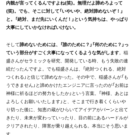
内観が言ってくるんですよね(笑)。無理だよ諦めろよって
(笑)。でも、そこに対して「いやいや、絶対諦めないぞ！」
と。「絶対、まだ先にいくんだ！」という気持ちは、やっぱり
大事にしていかなければいけない。
そして
諦めないためには、「誰のために？」「何のために？」っ
ていう部分がすごく大事になってくるような気がします
。稲
盛さんがセラミックを研究、開発している時、もう失敗の連
続だったんですよ。でも稲盛さんは、「絶対つくれる、絶対
つくれる」と信じて諦めなかった。その中で、稲盛さんが「も
うできません」と諦めかけたエンジニアに言ったのが「お前は
神様に祈るほどの努力をしたか」という言葉。「神様、あとは
よろしくお願いいたします」と、そこまで行き着くくらいや
り切った後に、知恵の蔵がひらいてアイデアがバーンと出て
きたり、未来が変わっていったり、目の前にあるハードルが
クリアされたり、障害が乗り越えられる。本当にそう思いま
す。