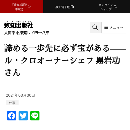
『致知』購読
オンライン
致知電子版
手続き
ショップ
メニュー
人間学を探究して四十八年
諦める一歩先に必ず宝がある——
ル・クロオーナーシェフ 黒岩功
さん
2021年03月30日
仕事
F
T
Li
a
w
n