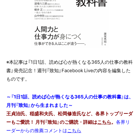
※本記事は『
1
日
1
話、読めば心が熱くなる
365
人の仕事の教科
書』発売記念！週刊『致知』
Facebook Live
の内容を編集した
ものです。
～『1日1話、読めば心が熱くなる365人の仕事の教科書』は、
月刊『致知』から生まれました～
王貞治氏、稲盛和夫氏、松岡修造氏など、各界トップリーダ
ーもご愛読！ 月刊『致知』のご購読・詳細は
こちら
。
各界リ
ーダーからの推薦コメントは
こちら