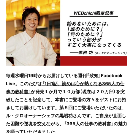
c
itt
e
e
er
b
o
o
k
毎週水曜日
19
時からお届けしている週刊『致知』
Facebook
Live
。このたびは
『
1
日
1
話、読めば心が熱くなる
365
人の仕
事の教科書』
が発売１か月で１０万部（現在は２０万部）を突
破したことを記念して、本書にご登場の方々をゲストにお招
きしてお届けしています。第５回にご登場いただいたのは、
ル・クロオーナーシェフの黒岩功さんです。ご自身が直面し
た困難や逆境を交えながら、『
365
人の仕事の教科書』の魅力
を語っていただきました。