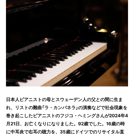
c
itt
e
e
er
b
o
o
k
日本人ピアニストの母とスウェーデン人の父との間に生ま
れ、リストの難曲「ラ・カンパネラ」の演奏などで社会現象を
巻き起こしたピアニストのフジコ・ヘミングさんが2024年4
月21日、お亡くなりになりました。92歳でした。16歳の時
に中耳炎で右耳の聴力を、35歳にドイツでのリサイタル直