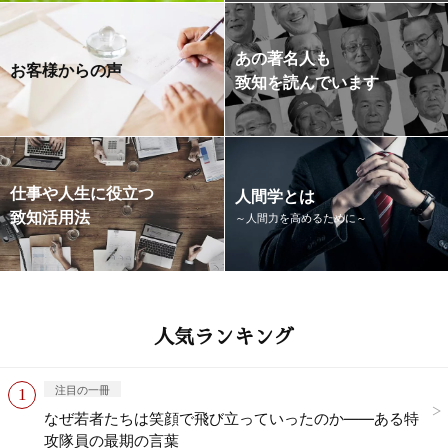
あの著名人も
お客様からの声
致知を読んでいます
仕事や人生に役立つ
人間学とは
致知活用法
～人間力を高めるために～
人気ランキング
注目の一冊
なぜ若者たちは笑顔で飛び立っていったのか——ある特
攻隊員の最期の言葉