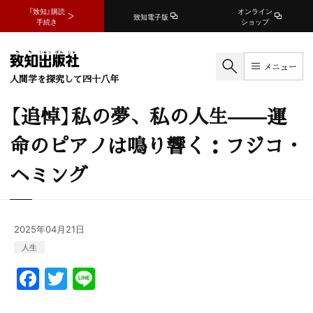
『致知』購読
オンライン
致知電子版
手続き
ショップ
メニュー
人間学を探究して四十八年
【追悼】私の夢、私の人生——運
命のピアノは鳴り響く：フジコ・
ヘミング
2025年04月21日
人生
F
T
Li
a
w
n