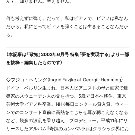
んて、知りません。考えません。
何も考えずに弾く。だって、私はピアノで、ピアノは私なん
だから。私にとってピアノを弾くことは生きることなんだか
ら。
（本記事は『致知』2002年6月号 特集「夢を実現する」より一部
を抜粋・編集したものです）
◇フジコ・ヘミング（
Ingrid Fuzjko af. Georgii-Hemming）
ドイツ・ベルリン生まれ。日本人ピアニストの母と画家で建
築家のスウェーデン人の父を持つ。5歳で日本へ移住。東京
芸術大学ピアノ科卒業。NHK毎日コンクール賞入賞。ウィー
ンでのコンサート直前に高熱をこじらせ耳が聴こえなくなる
など、幾多の波乱を乗り越え、プロデビュー。平成11年にリ
リースしたアルバム『奇蹟のカンパネラ』はクラシック界にお