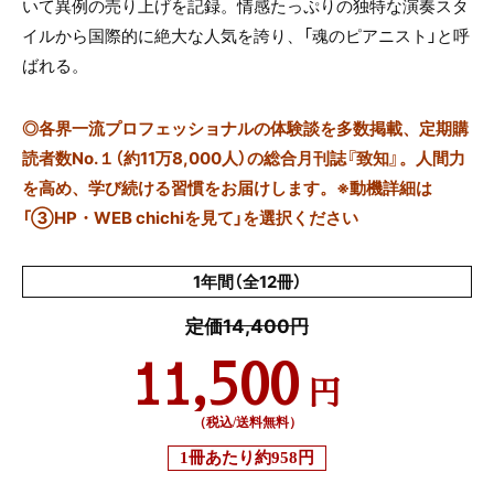
いて異例の売り上げを記録。情感たっぷりの独特な演奏スタ
イルから国際的に絶大な人気を誇り、「魂のピアニスト」と呼
ばれる。
◎
各界一流プロフェッショナルの体験談を多数掲載、定期購
読者数No.１（約11万8,000人）の総合月刊誌『致知』。人間力
を高め、学び続ける習慣をお届けします。※動機詳細は
「③HP・WEB chichiを見て」を選択ください
1年間（全12冊）
定価14,400円
11,500
円
（税込/送料無料）
1冊あたり
約958円