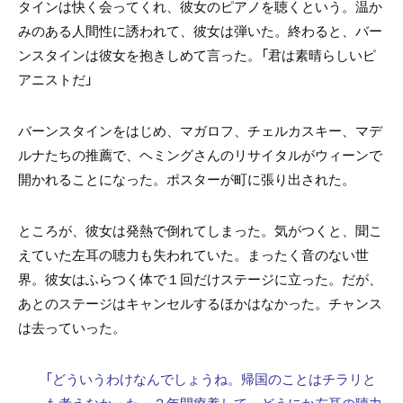
タインは快く会ってくれ、彼女のピアノを聴くという。温か
みのある人間性に誘われて、彼女は弾いた。終わると、バー
ンスタインは彼女を抱きしめて言った。「君は素晴らしいピ
アニストだ」
バーンスタインをはじめ、マガロフ、チェルカスキー、マデ
ルナたちの推薦で、ヘミングさんのリサイタルがウィーンで
開かれることになった。ポスターが町に張り出された。
ところが、彼女は発熱で倒れてしまった。気がつくと、聞こ
えていた左耳の聴力も失われていた。まったく音のない世
界。彼女はふらつく体で１回だけステージに立った。だが、
あとのステージはキャンセルするほかはなかった。チャンス
は去っていった。
「どういうわけなんでしょうね。帰国のことはチラリと
も考えなかった。２年間療養して、どうにか左耳の聴力