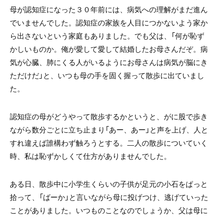
母が認知症になった３０年前には、病気への理解がまだ進ん
でいませんでした。認知症の家族を人目につかないよう家か
ら出さないという家庭もありました。でも父は、「何が恥ず
かしいものか。俺が愛して愛して結婚したお母さんだぞ。病
気が心臓、肺にくる人がいるようにお母さんは病気が脳にき
ただけだ」と、いつも母の手を固く握って散歩に出ていまし
た。
認知症の母がどうやって散歩するかというと、がに股で歩き
ながら数分ごとに立ち止まり「あー、あー」と声を上げ、人と
すれ違えば誰構わず触ろうとする。二人の散歩についていく
時、私は恥ずかしくて仕方がありませんでした。
ある日、散歩中に小学生くらいの子供が足元の小石をぱっと
拾って、「ばーか」と言いながら母に投げつけ、逃げていった
ことがありました。いつものことなのでしょうか、父は母に