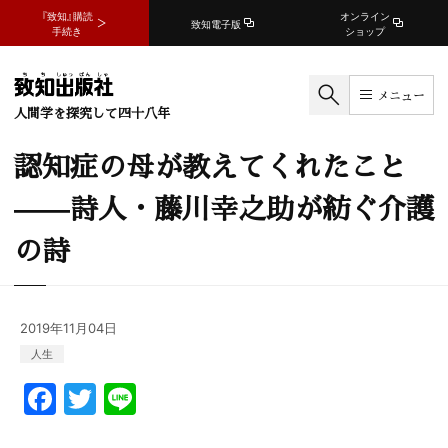
『致知』購読
オンライン
致知電子版
手続き
ショップ
メニュー
人間学を探究して四十八年
認知症の母が教えてくれたこと
——詩人・藤川幸之助が紡ぐ介護
の詩
2019年11月04日
人生
F
T
Li
a
w
n