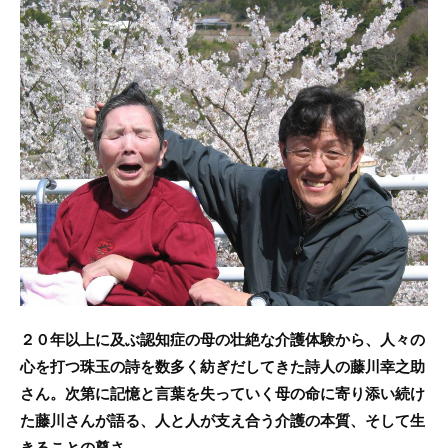
c
itt
e
e
er
b
o
o
k
２０年以上に及ぶ認知症の母の壮絶な介護体験から、人々の
心を打つ珠玉の詩を数多く紡ぎだしてきた詩人の藤川幸之助
さん。次第に記憶と言葉を失っていく母の命に寄り添い続け
た藤川さんが語る、人と人が支え合う介護の本質、そして生
きることの尊さ。