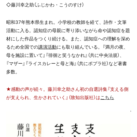
◇藤川幸之助（ふじかわ・こうのすけ）
昭和
37
年熊本県生まれ。小学校の教師を経て、詩作・文筆
活動に入る。認知症の母親に寄り添いながら命や認知症を題
材にした作品をつくり続ける。また、認知症への理解を深め
るため全国での
講演活動
にも取り組んでいる。『満月の夜、
母を施設に置いて』『徘徊と笑うなかれ』（共に中央法規）、
『マザー』『ライスカレーと母と海』（共にポプラ社）など著書
多数。
★感動の声が続々。藤川幸之助さん初の自選詩集『支える側
が支えられ、生かされていく』（致知出版社）は
こちら