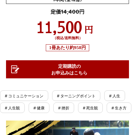
定価14,400円
11,500
円
（税込/送料無料）
1冊あたり
約958円
定期購読の
お申込みはこちら
# コミュニケーション
# ターニングポイント
# 人生
# 人生観
# 健康
# 挫折
# 死生観
# 生き方