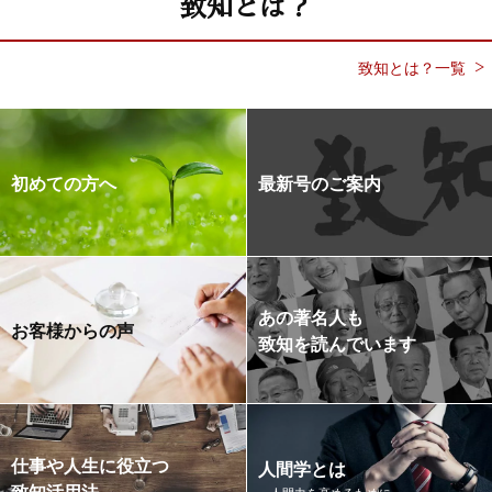
致知とは？
致知とは？一覧
初めての方へ
最新号のご案内
あの著名人も
お客様からの声
致知を読んでいます
仕事や人生に役立つ
人間学とは
致知活用法
～人間力を高めるために～