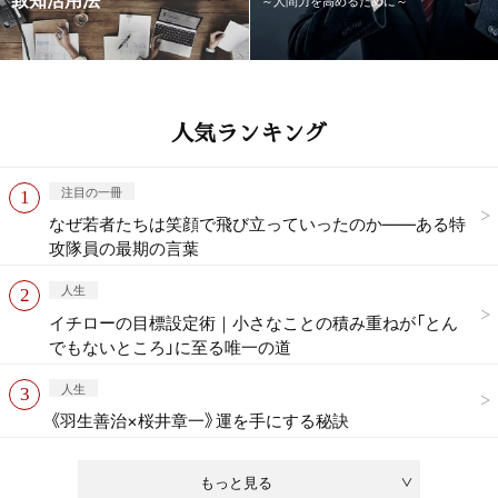
人気ランキング
注目の一冊
なぜ若者たちは笑顔で飛び立っていったのか——ある特
攻隊員の最期の言葉
人生
イチローの目標設定術｜小さなことの積み重ねが「とん
でもないところ」に至る唯一の道
人生
《羽生善治×桜井章一》運を手にする秘訣
もっと見る