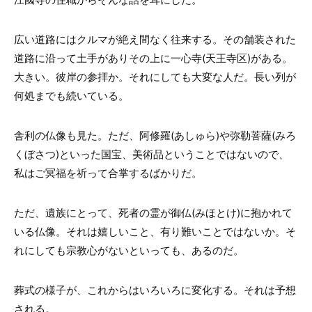
広い道路にはクルマが絶え間なく往来する。その舗装された
道路に沿って土手がありその上に一心寺(天王寺区)がある。
大きい。彼岸の参拝か。それにしても大変な人だ。長い列が
何処までも続いている。
舎利の仏像も見た。ただ、阿修羅(あしゅら)や弥勒菩薩(みろ
くぼさつ)といった国宝、美術品ということではないので、
私はご冥福を祈って合掌するばかりだ。
ただ、遺族にとって、死者の霊が御仏(みほとけ)に抱かれて
いる仏像。それは嬉しいこと、有り難いことではないか。そ
れにしても宗教心がないといっても、あるのだ。
葬式の様子が、これからはいろいろに変化する。それは予想
される。