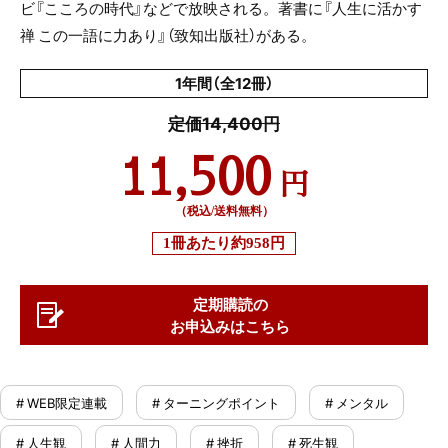
ビ『こころの時代』などで放映される。著書に『人生に活かす
禅 この一語に力あり』（致知出版社）がある。
1年間（全12冊）
定価14,400円
11,500
円
（税込/送料無料）
1冊あたり
約958円
定期購読の
お申込みはこちら
# WEB限定連載
# ターニングポイント
# メンタル
# 人生観
# 人間力
# 挫折
# 死生観