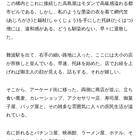
この構内とこれに接続した高島屋はモダンで高級感溢れる都
市ビルである。しかし、私のような墨染の衣を着て網代笠
(あじろがさ)と錫杖(しゃくじょう)を手にした托鉢(たくはつ)
僧には、違和感がある。どうも馴染めない。早々に退散し
た。
難波駅を出て、右手の細い路地に入った。ここには大小の店
が所狭しと並んでいる。早速、托鉢を始めた。店でお経を上
げれば御主人の顔が見える。話もする。それが嬉しい。
そこから、アーケード街に移った。両側に商店が並ぶ。立ち
食い蕎麦、カレーショップ、アクセサリー店、寿司屋、御菓
子屋、バッグ屋と。その雑多な雰囲気に人々の庶民生活が溢
れている。
右に折れるとパチンコ屋、映画館、ラーメン屋、ホテル。そ