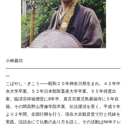
小林義功
———————————————————————————
—
こばやし・ぎこう――昭和２０年神奈川県生まれ。４２年中
央大学卒業。５２年日本獣医畜産大学卒業。５５年得度出
家。臨済宗祥福僧堂に8年半、真言宗鹿児島最福寺に５年在
籍。その間高野山専修学院卒業、伝法灌頂を受く。平成５年
より２年間、全国行脚を行う。現在大谷観音堂で行と托鉢を
実践。法話会にて仏教のあり方を説く。その活動はNHKテレ