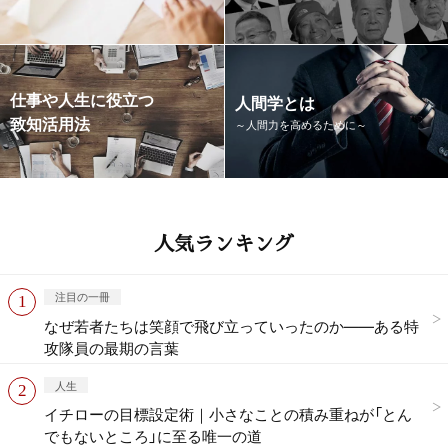
仕事や人生に役立つ
人間学とは
致知活用法
～人間力を高めるために～
人気ランキング
注目の一冊
なぜ若者たちは笑顔で飛び立っていったのか——ある特
攻隊員の最期の言葉
人生
イチローの目標設定術｜小さなことの積み重ねが「とん
でもないところ」に至る唯一の道