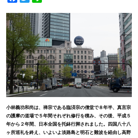
a
w
n
c
itt
e
e
er
b
o
o
k
小林義功和尚は、禅宗である臨済宗の僧堂で８年半、真言宗
の護摩の道場で５年間それぞれ修行を積み、その後、平成５
年から２年間、日本全国を托鉢行脚されました。四国八十八
ヶ所巡礼を終え、いよいよ淡路島と明石と難波を経由し高野