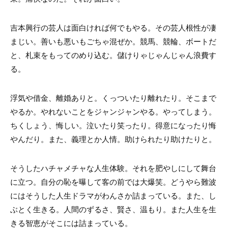
吉本興行の芸人は面白ければ何でもやる。その芸人根性が凄
まじい。善いも悪いもごちゃ混ぜか。競馬、競輪、ボートだ
と、札束をもってのめり込む。儲けりゃじゃんじゃん浪費す
る。
浮気や借金、離婚ありと。くっついたり離れたり。そこまで
やるか。やれないことをジャンジャンやる。やってしまう。
ちくしょう、悔しい。泣いたり笑ったり。得意になったり悔
やんだり。また、義理とか人情。助けられたり助けたりと。
そうしたハチャメチャな人生体験。それを肥やしにして舞台
に立つ。自分の恥を曝して客の前では大爆笑。どうやら難波
にはそうした人生ドラマがわんさか詰まっている。また、し
ぶとく生きる。人間のずるさ、賢さ、温もり。また人生を生
きる智恵がそこには詰まっている。