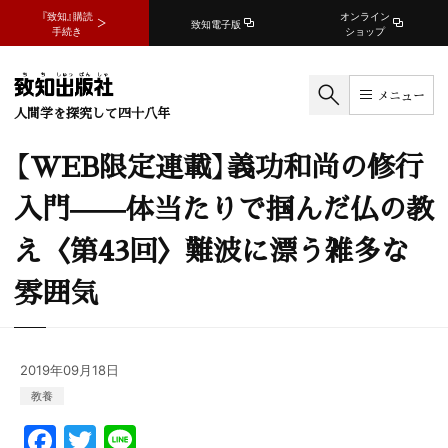
『致知』購読
オンライン
致知電子版
手続き
ショップ
メニュー
人間学を探究して四十八年
【WEB限定連載】義功和尚の修行
入門——体当たりで掴んだ仏の教
え〈第43回〉難波に漂う雑多な
雰囲気
2019年09月18日
教養
F
T
Li