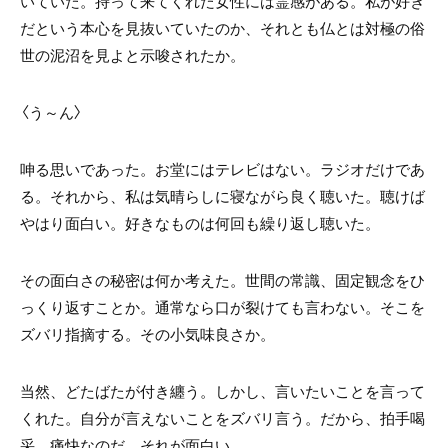
いていた。持って来てくれた女性には霊感がある。私が好き
だという本心を見抜いていたのか、それとも仏とは対極の俗
世の泥沼を見よと示唆されたか。
〈う～ん〉
呻る思いであった。お堂にはテレビはない。ラジオだけであ
る。それから、私は気晴らしに寝ながら良く聴いた。聴けば
やはり面白い。好きなものは何回も繰り返し聴いた。
その面白さの秘密は何か考えた。世間の常識、固定観念をひ
っくり返すことか。通常なら口が裂けても言わない。そこを
ズバリ指摘する。その小気味良さか。
当然、どたばたが付き纏う。しかし、言いたいことを言って
くれた。自分が言えないことをズバリ言う。だから、拍手喝
采。痛快なのだ。それが面白い。