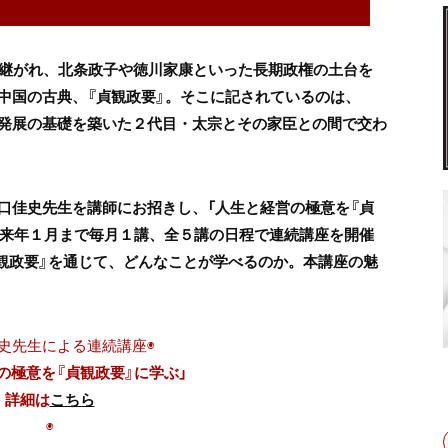
み継がれ、北条政子や徳川家康といった長期政権の土台を
中国の古典、『貞観政要』。そこに記されているのは、
発展の基礎を築いた２代目・太宗とその家臣との間で交わ
口佳史先生を講師にお招きし、「人生と経営の極意を『貞
ら来年１月まで毎月１講、全５講の日程で連続講座を開催
貞観政要』を通じて、どんなことが学べるのか。本講座の魅
佳史先生による連続講座◉
の極意を『貞観政要』に学ぶ」
詳細は
こちら
◉