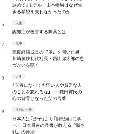
込めて』モデル・山本幡男はなぜ生
きる希望を失わなかったのか
人生
認知症が改善する劇薬とは
仕事
高度経済成長の〝扉〟を開いた男。
川崎製鉄初代社長・西山弥太郎の息
づかいを聴く
人生
「医者になっても弱い人や貧乏な人
のことを忘れるな」——鎌田實氏の
心の背骨となった父の言葉
注目の一冊
日本人は『孫子』より『闘戦経』に学
べ！ 日本最古の兵書が教える〝勝ち
戦〟の原則