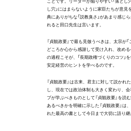
ことです。リーダーが陥りやすい「落とし
し穴」にはまらないように家臣たちが意見
典にありがちな「説教臭さ」があまり感じ
れると田口先生は言います。
『貞観政要』で最も見倣うべきは、太宗が
どころか心から感謝して受け入れ、改める
の過程こそが、「長期政権づくりのコツ」
安定経営のヒントを学べるのです。
『貞観政要』は古来、君主に対して説かれ
し、現在では政治体制も大きく変わり、会
プが学ぶべきものとして『貞観政要』を読
あるべきかを明確に示した『貞観政要』は
れた最高の書として今日まで大切に語り継