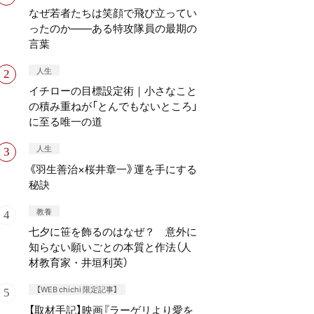
なぜ若者たちは笑顔で飛び立ってい
ったのか——ある特攻隊員の最期の
言葉
人生
イチローの目標設定術｜小さなこと
の積み重ねが「とんでもないところ」
に至る唯一の道
人生
《羽生善治×桜井章一》運を手にする
秘訣
教養
七夕に笹を飾るのはなぜ？ 意外に
知らない願いごとの本質と作法（人
材教育家・井垣利英）
【WEB chichi 限定記事】
【取材手記】映画『ラーゲリより愛を