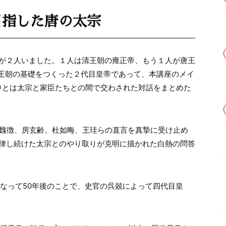
目指した唐の太宗
が２人いました。１人は清王朝の雍正帝、もう１人が唐王
王朝の基礎をつくった２代目皇帝であって、本講座のメイ
）とは太宗と家臣たちとの間で交わされた対話をまとめた
る魏徴、房玄齢、杜如晦、王珪らの直言を真摯に受け止め
律し続けた太宗とのやり取りが克明に描かれた白熱の問答
くなって
50
年後のことで、史官の呉兢によって四代目皇