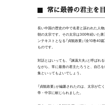
常に最善の君主を
長い中国の歴史の中で名君と謳われた人物
朝の太宗です。その太宗は
300
年続いた唐
ンテキストとなる『貞観政要』（全
10
巻
40
篇
ものです。
対話とはいっても、「諫議大夫」と呼ばれ
ながら、常に最善の君主たろうと、自己を
集といってもよいでしょう。
『貞観政要』が編纂されたのは、太宗が亡
帝・中宗に献じられました。