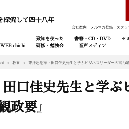
を探究して四十八年
会社案内
メルマガ登録
スタッ
致知を使った
書籍・CD・DVD
セ
WEB chichi
研修・勉強会
音声メディア
hi
教養
東洋思想家・田口佳史先生と学ぶビジネスリーダーの書『貞
・田口佳史先生と学ぶ
観政要』