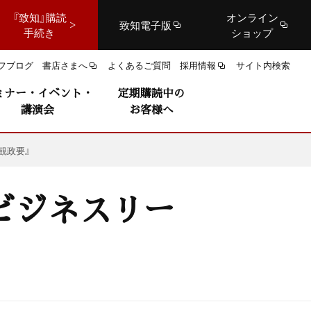
『致知』購読
オンライン
致知電子版
手続き
ショップ
フブログ
書店さまへ
よくあるご質問
採用情報
サイト内検索
ミナー・イベント・
定期購読中の
講演会
お客様へ
観政要』
ビジネスリー