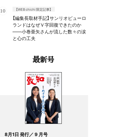
【WEB chichi 限定記事】
【編集長取材手記】サンリオピューロ
ランドはなぜＶ字回復できたのか
——小巻亜矢さんが流した数々の涙
と心の工夫
最新号
8月1日 発行／ 9 月号