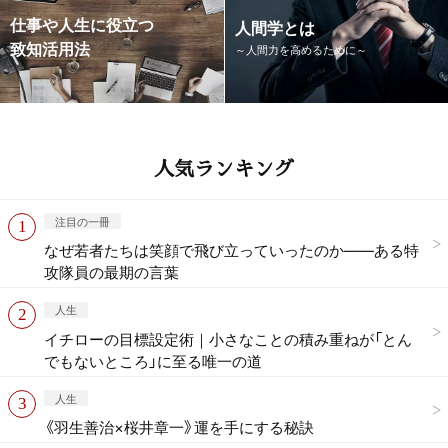
仕事や人生に役立つ
人間学とは
致知活用法
～人間力を高めるために～
人気ランキング
注目の一冊
なぜ若者たちは笑顔で飛び立っていったのか——ある特
攻隊員の最期の言葉
人生
イチローの目標設定術｜小さなことの積み重ねが「とん
でもないところ」に至る唯一の道
人生
《羽生善治×桜井章一》運を手にする秘訣