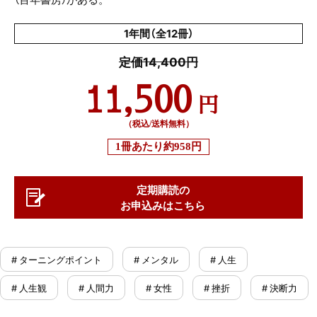
1年間（全12冊）
定価14,400円
11,500
円
（税込/送料無料）
1冊あたり
約958円
定期購読の
お申込みはこちら
# ターニングポイント
# メンタル
# 人生
# 人生観
# 人間力
# 女性
# 挫折
# 決断力