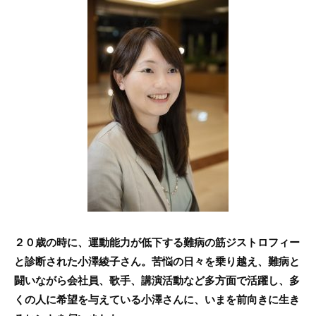
c
itt
e
e
er
b
o
o
k
２０歳の時に、運動能力が低下する難病の筋ジストロフィー
と診断された小澤綾子さん。苦悩の日々を乗り越え、難病と
闘いながら会社員、歌手、講演活動など多方面で活躍し、多
くの人に希望を与えている小澤さんに、いまを前向きに生き