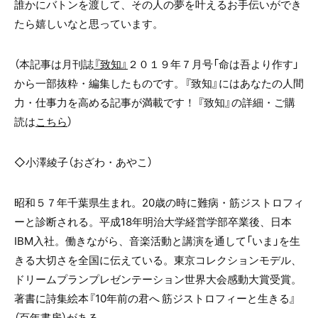
誰かにバトンを渡して、その人の夢を叶えるお手伝いができ
たら嬉しいなと思っています。
（本記事は月刊誌
『致知』
２０１９年７月号「命は吾より作す」
から一部抜粋・編集したものです。『致知』にはあなたの人間
力・仕事力を高める記事が満載です！ 『致知』の詳細・ご購
読は
こちら
）
◇小澤綾子（おざわ・あやこ）
昭和５７年千葉県生まれ。
20
歳の時に難病・筋ジストロフィ
ーと診断される。平成
18
年明治大学経営学部卒業後、日本
IBM
入社。働きながら、音楽活動と講演を通して「いま」を生
きる大切さを全国に伝えている。東京コレクションモデル、
ドリームプランプレゼンテーション世界大会感動大賞受賞。
著書に詩集絵本『
10
年前の君へ 筋ジストロフィーと生きる』
（百年書房）がある。