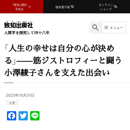
『致知』購読
オンライン
致知電子版
手続き
ショップ
メニュー
人間学を探究して四十八年
「人生の幸せは自分の心が決め
る」——筋ジストロフィーと闘う
小澤綾子さんを支えた出会い
2023年10月31日
人生
F
T
Li
a
w
n