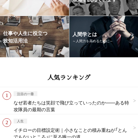
仕事や人生に役立つ
人間学とは
致知活用法
～人間力を高めるために～
人気ランキング
注目の一冊
なぜ若者たちは笑顔で飛び立っていったのか——ある特
攻隊員の最期の言葉
人生
イチローの目標設定術｜小さなことの積み重ねが「とん
でもないところ」に至る唯一の道