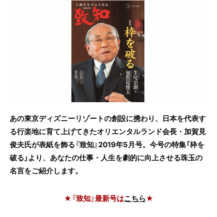
c
itt
e
e
er
b
o
o
k
あの東京ディズニーリゾートの創設に携わり、日本を代表す
る行楽地に育て上げてきたオリエンタルランド会長・加賀見
俊夫氏が表紙を飾る『致知』2019年5月号。今号の特集「枠を
破る」より、あなたの仕事・人生を劇的に向上させる珠玉の
名言をご紹介します。
★『致知』最新号は
こちら
★