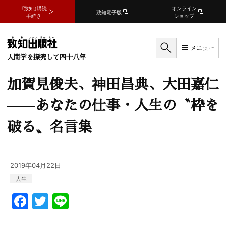
『致知』購読
オンライン
致知電子版
手続き
ショップ
メニュー
人間学を探究して四十八年
加賀見俊夫、神田昌典、大田嘉仁
——あなたの仕事・人生の〝枠を
破る〟名言集
2019年04月22日
人生
F
T
Li
a
w
n