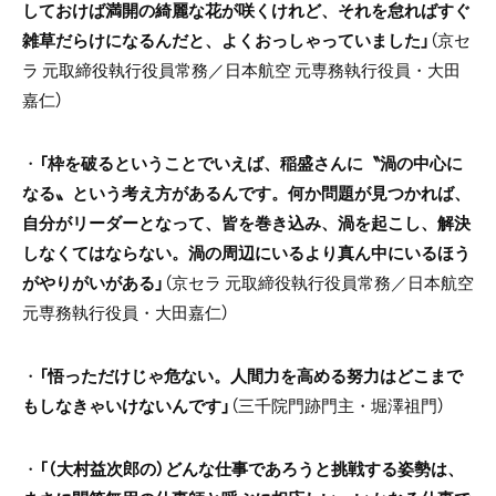
しておけば満開の綺麗な花が咲くけれど、それを怠ればすぐ
雑草だらけになるんだと、よくおっしゃっていました」
（京セ
ラ 元取締役執行役員常務／日本航空 元専務執行役員・大田
嘉仁）
・
「枠を破るということでいえば、稲盛さんに〝渦の中心に
なる〟という考え方があるんです。何か問題が見つかれば、
自分がリーダーとなって、皆を巻き込み、渦を起こし、解決
しなくてはならない。渦の周辺にいるより真ん中にいるほう
がやりがいがある」
（京セラ 元取締役執行役員常務／日本航空
元専務執行役員・大田嘉仁）
・
「悟っただけじゃ危ない。人間力を高める努力はどこまで
もしなきゃいけないんです」
（三千院門跡門主・堀澤祖門）
・
「（大村益次郎の）どんな仕事であろうと挑戦する姿勢は、