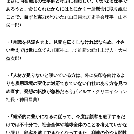
まさに問答無用の仕事師と呼ぶに相応しい。いかなる仕事で
あろうと、命じられたからにはとにかく一所懸命に取り組む
ことで、自ずと実力がついた」
（山口県地方史学会理事・山本
栄一郎）
・
「常識を発達させよ。見聞を広くしなければならぬ。小さ
い考えでは世に立てん」
（軍神にして維新の総仕上げ人・大村
益次郎）
・
「人材が足りないと嘆いている方は、外に矢印を向けるよ
りも雇用環境の変化に対応できていない自社のあり方を見つ
め直す、発想の転換が急務だろう」
（アルマ・クリエイション
社長・神田昌典）
・
「経済的に豊かになるに従って、今度は顧客を魅了するだ
けでは不十分で、社会全体や地球全体のことを考えていかな
い限り、顧客を魅了できなくなってきた。利他の心や人間性