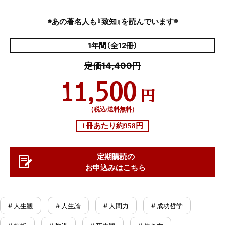
◉
◉あの著名人も『致知』を読んでいます
1年間（全12冊）
定価14,400円
11,500
円
（税込/送料無料）
1冊あたり
約958円
定期購読の
お申込みはこちら
# 人生観
# 人生論
# 人間力
# 成功哲学