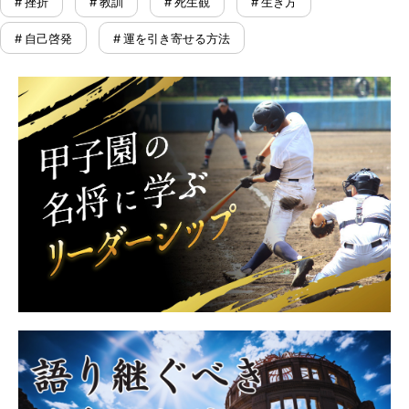
# 挫折
# 教訓
# 死生観
# 生き方
# 自己啓発
# 運を引き寄せる方法