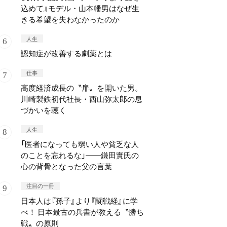
込めて』モデル・山本幡男はなぜ生
きる希望を失わなかったのか
人生
認知症が改善する劇薬とは
仕事
高度経済成長の〝扉〟を開いた男。
川崎製鉄初代社長・西山弥太郎の息
づかいを聴く
人生
「医者になっても弱い人や貧乏な人
のことを忘れるな」——鎌田實氏の
心の背骨となった父の言葉
注目の一冊
日本人は『孫子』より『闘戦経』に学
べ！ 日本最古の兵書が教える〝勝ち
戦〟の原則