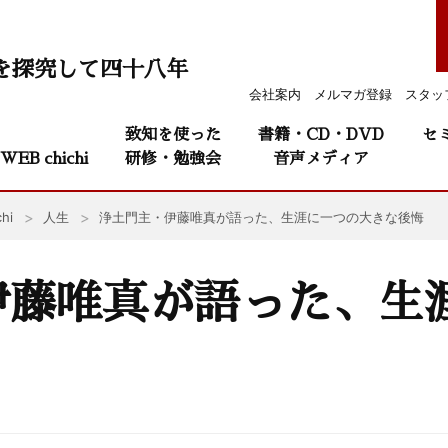
を探究して四十八年
会社案内
メルマガ登録
スタッ
致知を使った
書籍・CD・DVD
セ
WEB chichi
研修・勉強会
音声メディア
hi
人生
浄土門主・伊藤唯真が語った、生涯に一つの大きな後悔
伊藤唯真が語った、生