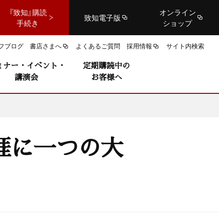
『致知』購読
オンライン
致知電子版
手続き
ショップ
フブログ
書店さまへ
よくあるご質問
採用情報
サイト内検索
ミナー・イベント・
定期購読中の
講演会
お客様へ
涯に一つの大