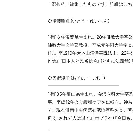
一部抜粋・編集したものです。詳細は
こち
◇伊藤唯眞（いとう・ゆいしん）
━━━━━━━━━━━━━━━━
昭和６年滋賀県生まれ。28年佛教大学卒業
佛教大学文学部教授。平成元年同大学学長
任）。平成19年大本山清浄華院法主。22
作集』『日本人と民俗信仰』（ともに法蔵館）
◇奥野滋子（おくの・しげこ）
━━━━━━━━━━━━━━━━
昭和35年富山県生まれ。金沢医科大学卒
事。平成12年より緩和ケア医に転向。神
て、現在湘南中央病院在宅診療科医長。著書
迎え」されて人は逝く』（ポプラ社）『今日も