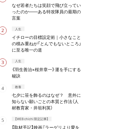
なぜ若者たちは笑顔で飛び立ってい
ったのか——ある特攻隊員の最期の
言葉
人生
イチローの目標設定術｜小さなこと
の積み重ねが「とんでもないところ」
に至る唯一の道
人生
《羽生善治×桜井章一》運を手にする
秘訣
教養
七夕に笹を飾るのはなぜ？ 意外に
知らない願いごとの本質と作法（人
材教育家・井垣利英）
【WEB chichi 限定記事】
【取材手記】映画『ラーゲリより愛を