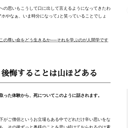
への思いもこうして口に出して言えるようになってきたわ
アホやなぁ、いま時分になって」と笑っていることでしょ
この尊い命をどう生きるか──それを学ぶのが人間学です
も後悔することは山ほどある
取った体験から、死についてこのように話されます。
下がご僧侶というお立場もある中でどれだけ辛い思いをな
も、その後ずっと奥様のことを思い続けておられるのは素