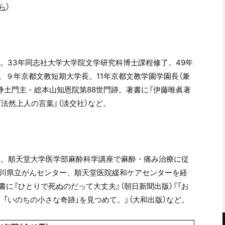
ら
）
。33年同志社大学大学院文学研究科博士課程修了。49年
。９年京都文教短期大学長。11年京都文教学園学園長（兼
年浄土門主・総本山知恩院第88世門跡。著書に『伊藤唯眞著
『法然上人の言葉』（淡交社）など。
業。順天堂大学医学部麻酔科学講座で麻酔・痛み治療に従
奈川県立がんセンター、順天堂医院緩和ケアセンターを経
に『ひとりで死ぬのだって大丈夫』（朝日新聞出版）『「お
、「いのちの小さな奇跡」を見つめて。』（大和出版）など。