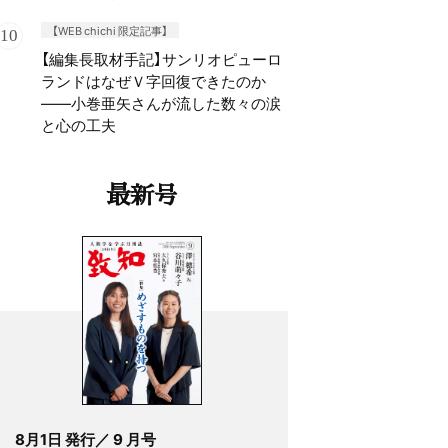
【WEB chichi 限定記事】
【編集長取材手記】サンリオピューロ
ランドはなぜＶ字回復できたのか
——小巻亜矢さんが流した数々の涙
と心の工夫
最新号
8月1日 発行／ 9 月号