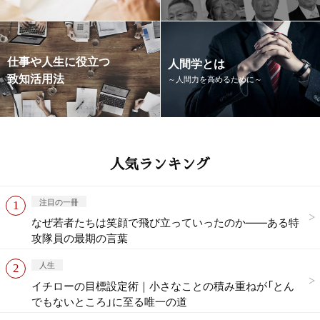
仕事や人生に役立つ
人間学とは
致知活用法
～人間力を高めるために～
人気ランキング
注目の一冊
なぜ若者たちは笑顔で飛び立っていったのか——ある特
攻隊員の最期の言葉
人生
イチローの目標設定術｜小さなことの積み重ねが「とん
でもないところ」に至る唯一の道