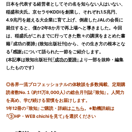
日本を代表する経営者としてその名を知らない人はいない、
稲盛和夫氏。京セラやKDDIを創業し、それぞれ1.5兆円、
4.9兆円を超える大企業に育て上げ、倒産したJALの会長に
就任すると、僅か2年8か月で再上場へと導きました。今回
は、稲盛氏がこれまでに行ってきた数々の講演をまとめた書
籍『成功の要諦』(致知出版社刊)から、その生き方の根本とな
る「感謝」について語られた一節をご紹介します。
(本記事は致知出版社刊
『成功の要諦』
より一部を抜粋・編集
したものです
）
◎
各界一流プロフェッショナルの体験談を多数掲載、定期購
読者数No.１（約11万8,000人）の総合月刊誌『致知』。人間力
を高め、学び続ける習慣をお届けします。
1年12冊の『致知』ご購読・詳細は
こちら
。
※動機詳細は
「③HP・WEB chichiを見て」を選択ください