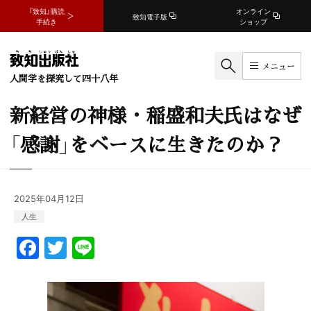
『致知』購読
オンライン
致知電子版
手続き
ショップ
メニュー
人間学を探究して四十八年
新経営の神様・稲盛和夫氏はなぜ
「感謝」をベースに生きたのか？
2025年04月12日
人生
F
T
Li
a
w
n
c
itt
e