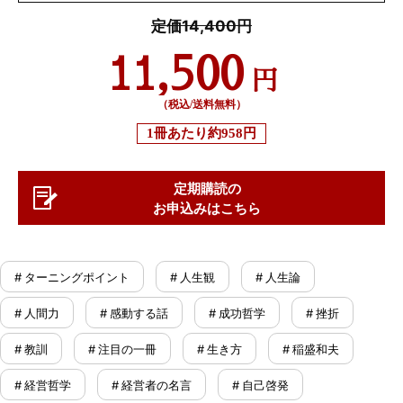
定価14,400円
11,500
円
（税込/送料無料）
1冊あたり
約958円
定期購読の
お申込みはこちら
# ターニングポイント
# 人生観
# 人生論
# 人間力
# 感動する話
# 成功哲学
# 挫折
# 教訓
# 注目の一冊
# 生き方
# 稲盛和夫
# 経営哲学
# 経営者の名言
# 自己啓発