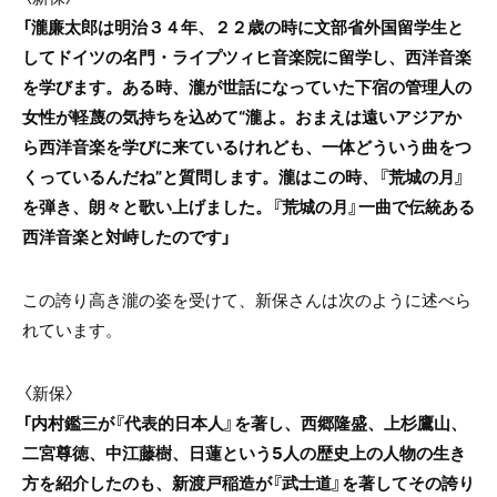
「瀧廉太郎は明治３４年、２２歳の時に文部省外国留学生と
してドイツの名門・ライプツィヒ音楽院に留学し、西洋音楽
を学びます。ある時、瀧が世話になっていた下宿の管理人の
女性が軽蔑の気持ちを込めて“瀧よ。おまえは遠いアジアか
ら西洋音楽を学びに来ているけれども、一体どういう曲をつ
くっているんだね”と質問します。瀧はこの時、『荒城の月』
を弾き、朗々と歌い上げました。『荒城の月』一曲で伝統ある
西洋音楽と対峙したのです」
この誇り高き瀧の姿を受けて、新保さんは次のように述べら
れています。
〈新保〉
「内村鑑三が『代表的日本人』を著し、西郷隆盛、上杉鷹山、
二宮尊徳、中江藤樹、日蓮という5人の歴史上の人物の生き
方を紹介したのも、新渡戸稲造が『武士道』を著してその誇り