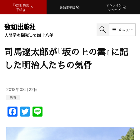
『致知』購読
オンライン
致知電子版
手続き
ショップ
メニュー
人間学を探究して四十八年
司馬遼太郎が『坂の上の雲』に記
した明治人たちの気骨
2018年08月22日
教養
F
T
Li
a
w
n
c
itt
e