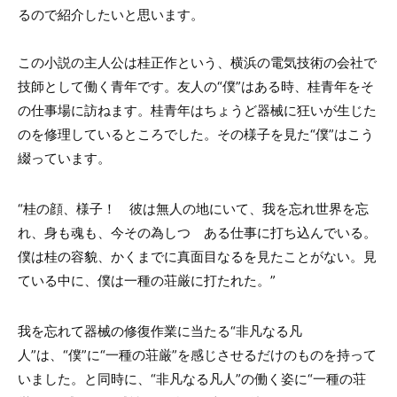
るので紹介したいと思います。
この小説の主人公は桂正作という、横浜の電気技術の会社で
技師として働く青年です。友人の“僕”はある時、桂青年をそ
の仕事場に訪ねます。桂青年はちょうど器械に狂いが生じた
のを修理しているところでした。その様子を見た“僕”はこう
綴っています。
“桂の顔、様子！ 彼は無人の地にいて、我を忘れ世界を忘
れ、身も魂も、今その為しつゝある仕事に打ち込んでいる。
僕は桂の容貌、かくまでに真面目なるを見たことがない。見
ている中に、僕は一種の荘厳に打たれた。”
我を忘れて器械の修復作業に当たる“非凡なる凡
人”は、“僕”に“一種の荘厳”を感じさせるだけのものを持って
いました。と同時に、“非凡なる凡人”の働く姿に“一種の荘