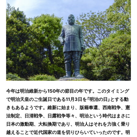
e
er
b
o
o
k
今年は明治維新から150年の節目の年です。このタイミング
で明治天皇のご生誕日である11月3日を「明治の日」とする動
きもあるようです。維新に始まり、版籍奉還、西南戦争、憲
法制定、日清戦争、日露戦争等々、明治という時代はまさに
日本の激動期、大転換期であり、明治人はそれを力強く乗り
越えることで近代国家の道を切りひらいていったのです。明