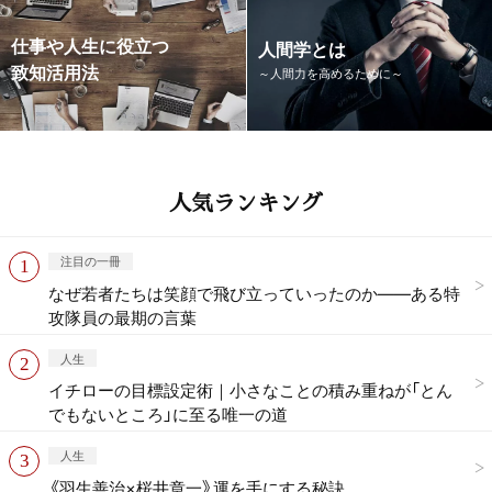
仕事や人生に役立つ
人間学とは
致知活用法
～人間力を高めるために～
人気ランキング
注目の一冊
なぜ若者たちは笑顔で飛び立っていったのか——ある特
攻隊員の最期の言葉
人生
イチローの目標設定術｜小さなことの積み重ねが「とん
でもないところ」に至る唯一の道
人生
《羽生善治×桜井章一》運を手にする秘訣