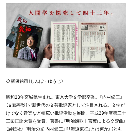
◇新保祐司（しんぽ・ゆうじ）
━━━━━━━━━━━━━━━━
昭和28年宮城県生まれ。東京大学文学部卒業。『内村鑑三』
（文藝春秋）で新世代の文芸批評家として注目される。文学だ
けでなく音楽など幅広い批評活動を展開。平成29年度第三十
三回正論大賞を受賞。著書に『明治頌歌︱言葉による交響曲』
（展転社） 『明治の光 内村鑑三』『「海道東征」とは何か』（とも