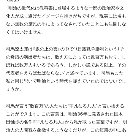
「明治の近代化は教科書に登場するような一部の政治家や文
化人が成し遂げたイメージを抱きがちですが、現実には名も
ない無数の庶民の手によってなされていたことにも注目しな
くてはいけません。
司馬遼太郎は『坂の上の雲』の中で“（日露戦争勝利という）そ
の奇蹟の演出者たちは、数え方によっては数百万もおり、し
ぼれば数万人もいるであろう。しかし小説である以上、その
代表者をえらばねばならない”と述べています。司馬もまた
私と同じ思いで明治という時代を捉えていたのではないでし
ょうか。
司馬が言う“数百万”の人たちは“非凡なる凡人”と言い換える
ことができます。この言葉は、明治36年に発表された国木
田独歩の名作『非凡なる凡人』から私が取った言葉ですが、明
治人の人間観を象徴するようなくだりが、この短篇の中にあ