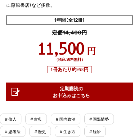
に藤原書店）など多数。
1年間（全12冊）
定価14,400円
11,500
円
（税込/送料無料）
1冊あたり
約958円
定期購読の
お申込みはこちら
# 偉人
# 古典
# 国内政治
# 国際情勢
# 思考法
# 歴史
# 生き方
# 経済