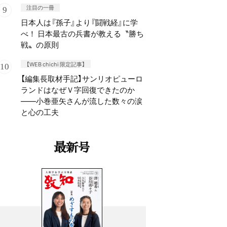
注目の一冊
日本人は『孫子』より『闘戦経』に学
べ！ 日本最古の兵書が教える〝勝ち
戦〟の原則
【WEB chichi 限定記事】
【編集長取材手記】サンリオピューロ
ランドはなぜＶ字回復できたのか
——小巻亜矢さんが流した数々の涙
と心の工夫
最新号