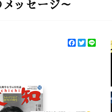
のメッセージ～
F
T
Li
a
w
n
c
itt
e
e
er
b
o
o
k