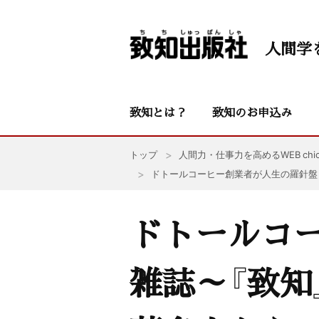
人間学
致知とは？
致知のお申込み
トップ
人間力・仕事力を高めるWEB chic
ドトールコーヒー創業者が人生の羅針盤
ドトールコ
雑誌～『致知