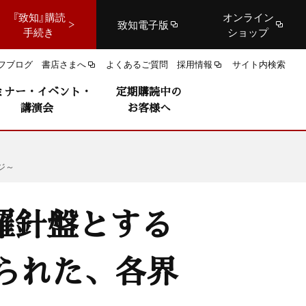
『致知』購読
オンライン
致知電子版
手続き
ショップ
フブログ
書店さまへ
よくあるご質問
採用情報
サイト内検索
ミナー・イベント・
定期購読中の
講演会
お客様へ
ジ～
羅針盤とする
られた、各界