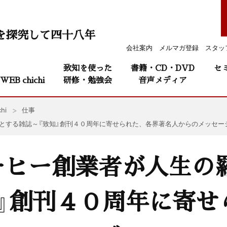
を探究して四十八年
会社案内
メルマガ登録
スタッ
致知を使った
書籍・CD・DVD
セ
WEB chichi
研修・勉強会
音声メディア
hi
仕事
とする雑誌～『致知』創刊４０周年に寄せられた、各界著名人からのメッセー
ーヒー創業者が人生の
』創刊４０周年に寄せ