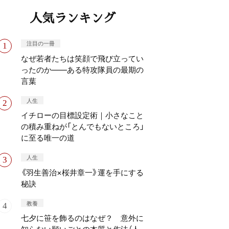
人気ランキング
注目の一冊
なぜ若者たちは笑顔で飛び立ってい
ったのか——ある特攻隊員の最期の
言葉
人生
イチローの目標設定術｜小さなこと
の積み重ねが「とんでもないところ」
に至る唯一の道
人生
《羽生善治×桜井章一》運を手にする
秘訣
教養
七夕に笹を飾るのはなぜ？ 意外に