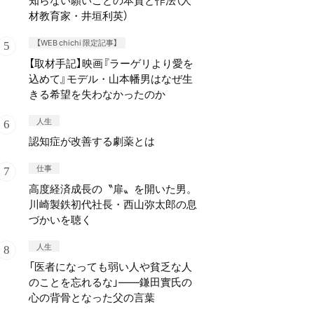
知らない願いごとの本質と作法（人
材教育家・井垣利英）
【WEB chichi 限定記事】
【取材手記】映画『ラーゲリより愛を
込めて』モデル・山本幡男はなぜ生
きる希望を失わなかったのか
人生
認知症が改善する劇薬とは
仕事
高度経済成長の〝扉〟を開いた男。
川崎製鉄初代社長・西山弥太郎の息
づかいを聴く
人生
「医者になっても弱い人や貧乏な人
のことを忘れるな」——鎌田實氏の
心の背骨となった父の言葉