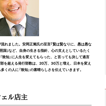
が流れました。安岡正篤氏の至言｢賢は賢なりに、愚は愚な
燈照国｣など、自身の生きる指針、心の支えとしているたく
。『致知』に人生を変えてもらった、と言っても決して過言
万部を超える発行部数は、20万、30万と増え、日本を変え
も多くの人に『致知』の素晴らしさを伝えていきます。
シェル店主