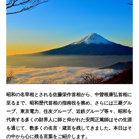
c
itt
e
e
er
b
o
o
k
昭和の名宰相とされる佐藤栄作首相から、中曽根康弘首相に
至るまで、昭和歴代首相の指南役を務め、さらには三菱グル
ープ、東京電力、住友グループ、近鉄グループ等々、昭和を
代表する多くの財界人に師と仰がれた安岡正篤師はその生涯
を通じて、数多くの名言・箴言を残してきました。本日はそ
の中から心に残る言葉をご紹介します。