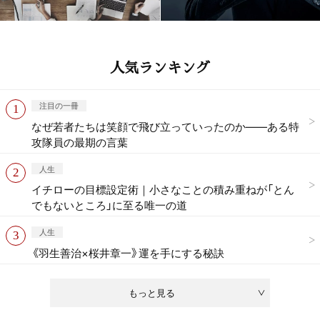
人気ランキング
注目の一冊
なぜ若者たちは笑顔で飛び立っていったのか——ある特
攻隊員の最期の言葉
人生
イチローの目標設定術｜小さなことの積み重ねが「とん
でもないところ」に至る唯一の道
人生
《羽生善治×桜井章一》運を手にする秘訣
もっと見る