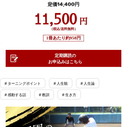
定価14,400円
11,500
円
（税込/送料無料）
1冊あたり
約958円
定期購読の
お申込みはこちら
# ターニングポイント
# 人生観
# 人生論
# 感動する話
# 教訓
# 生き方