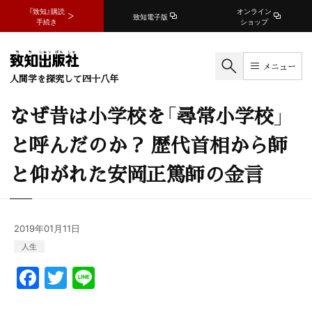
『致知』購読
オンライン
致知電子版
手続き
ショップ
メニュー
人間学を探究して四十八年
なぜ昔は小学校を「尋常小学校」
と呼んだのか？ 歴代首相から師
と仰がれた安岡正篤師の金言
2019年01月11日
人生
F
T
Li
a
w
n