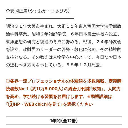
◇安岡正篤（やすおか・まさひろ）
━━━━━━━━━━━━━━━━
明治３１年大阪市生まれ。大正１１年東京帝国大学法学部政
治学科卒業。昭和２年?金?学院、６年日本農士学校を設立、
東洋思想の研究と後進の育成に努める。戦後、２４年師友会
を設立、政財界のリーダーの啓発・教化に努め、その精神的
支柱となる。その教えは人物学を中心として、今日なお日本
の進むべき方向を示している。５８年１２月死去。
◎
各界一流プロフェッショナルの体験談を多数掲載、定期購
読者数No.１（約11万8,000人）の総合月刊誌『致知』。人間力
を高め、学び続ける習慣をお届けします。※動機詳細は
「③HP・WEB chichiを見て」を選択ください
1年間（全12冊）