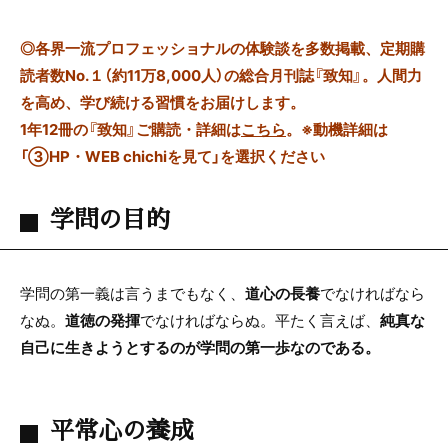
◎
各界一流プロフェッショナルの体験談を多数掲載、定期購
読者数No.１（約11万8,000人）の総合月刊誌『致知』。人間力
を高め、学び続ける習慣をお届けします。
1年12冊の『致知』ご購読・詳細は
こちら
。
※動機詳細は
「③HP・WEB chichiを見て」を選択ください
学問の目的
学問の第一義は言うまでもなく、
道心の長養
でなければなら
なぬ。
道徳の発揮
でなければならぬ。平たく言えば、
純真な
自己に生きようとするのが学問の第一歩なのである。
平常心の養成