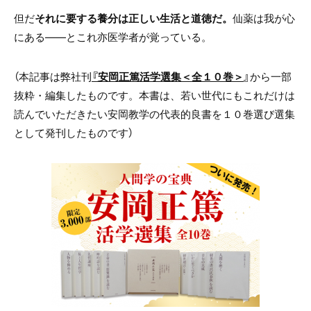
但だ
それに要する養分は正しい生活と道徳だ。
仙薬は我が心
にある――とこれ亦医学者が覚っている。
（本記事は弊社刊
『安岡正篤活学選集＜全１０巻＞
』
から一部
抜粋・編集したものです。本書は、若い世代にもこれだけは
読んでいただきたい安岡教学の代表的良書を１０巻選び選集
として発刊したものです）