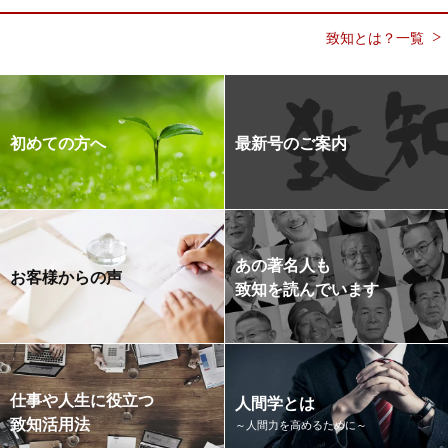
致知とは？一覧
初めての方へ
最新号のご案内
あの著名人も
お客様からの声
致知を読んでいます
仕事や人生に役立つ
人間学とは
致知活用法
～人間力を高めるために～