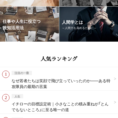
仕事や人生に役立つ
人間学とは
致知活用法
～人間力を高めるために～
人気ランキング
注目の一冊
なぜ若者たちは笑顔で飛び立っていったのか——ある特
攻隊員の最期の言葉
人生
イチローの目標設定術｜小さなことの積み重ねが「とん
でもないところ」に至る唯一の道