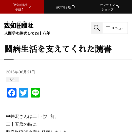
『致知』購読
オンライン
致知電子版
手続き
ショップ
メニュー
人間学を探究して四十八年
闘病生活を支えてくれた読書
2016年06月21日
人生
F
T
Li
a
w
n
c
itt
e
中井宏さんは二十七年前、
e
er
二十五歳の時に
b