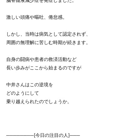
脳脊髄液減少症を発症しました。
o
o
激しい頭痛や嘔吐、倦怠感。
k
しかし、当時は病気として認定されず、
周囲の無理解に苦しむ時期が続きます。
自身の闘病や患者の救済活動など
長い歩みがここから始まるのですが
中井さんはこの逆境を
どのようにして
乗り越えられたのでしょうか。
────────[今日の注目の人]───