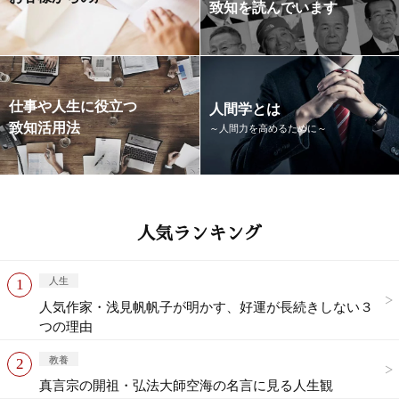
致知を読んでいます
仕事や人生に役立つ
人間学とは
致知活用法
～人間力を高めるために～
人気ランキング
人生
人気作家・浅見帆帆子が明かす、好運が長続きしない３
つの理由
教養
真言宗の開祖・弘法大師空海の名言に見る人生観