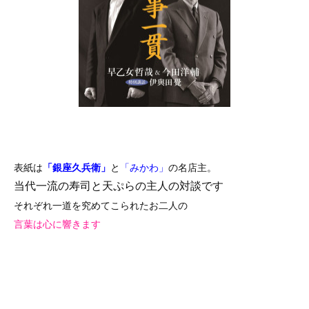
表紙
は
「銀座久兵衛」
と
「
みかわ」
の
名店主
。
当代一流の寿司と天ぷらの主人の対談です
それぞれ一道を究めてこられたお二人の
言葉は心に響きます