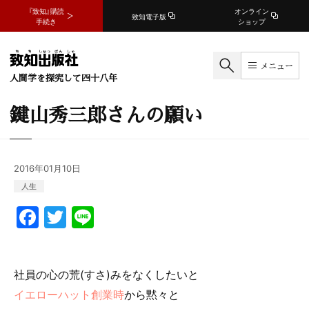
『致知』購読
オンライン
致知電子版
手続き
ショップ
メニュー
人間学を探究して四十八年
鍵山秀三郎さんの願い
2016年01月10日
人生
F
T
Li
a
w
n
c
itt
e
社員の心の荒(すさ)みをなくしたい
と
e
er
イエローハット創業時
から黙々と
b