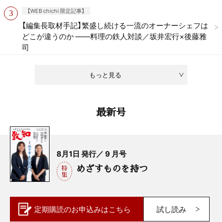
【WEB chichi 限定記事】
【編集長取材手記】繁盛し続ける一流のオーナーシェフは
どこが違うのか ——料理の鉄人対談／坂井宏行×後藤雅
司
もっと見る
最新号
8月1日 発行／ 9 月号
めざすものを持つ
定期購読の
お申込みはこちら
試し読み