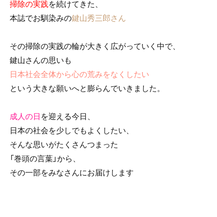
掃除の実践
を続けてきた、
o
本誌でお馴染みの
鍵山秀三郎さん
o
k
その掃除の実践の輪が大きく広がっていく中で、
鍵山さんの思いも
日本社会全体から心の荒みをなくしたい
という大きな願いへと膨らんでいきました。
成人の日
を迎える今日、
日本の社会を少しでもよくしたい、
そんな思いがたくさんつまった
「巻頭の言葉」
から、
その一部をみなさんにお届けします