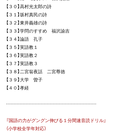
【３０】高村光太郎の詩
【３１】坂村真民の詩
【３２】東井義雄の詩
【３３】学問のすすめ 福沢諭吉
【３４】論語 孔子
【３５】実語教１
【３６】実語教２
【３７】実語教３
【３８】二宮翁夜話 二宮尊徳
【３９】大学 曽子
【４０】孝経
……………………………………………………
『国語の力がグングン伸びる１分間速音読ドリル』
（小学校全学年対応）