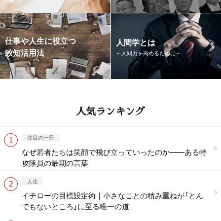
仕事や人生に役立つ
人間学とは
致知活用法
～人間力を高めるために～
人気ランキング
注目の一冊
なぜ若者たちは笑顔で飛び立っていったのか——ある特
攻隊員の最期の言葉
人生
イチローの目標設定術｜小さなことの積み重ねが「とん
でもないところ」に至る唯一の道