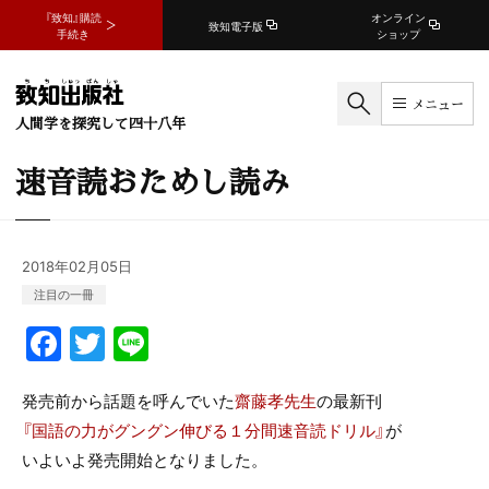
『致知』購読
オンライン
致知電子版
手続き
ショップ
メニュー
人間学を探究して四十八年
速音読おためし読み
2018年02月05日
注目の一冊
F
T
Li
a
w
n
c
itt
e
発売前から話題を呼んでいた
齋藤孝先生
の最新刊
『国語の力がグングン伸びる１分間速音読ドリル』
が
e
er
いよいよ発売開始となりました。
b