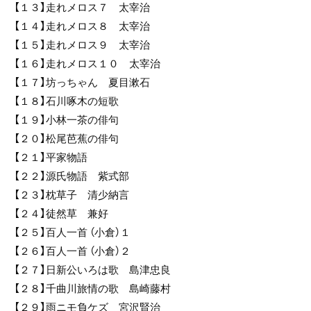
【１３】走れメロス７ 太宰治
【１４】走れメロス８ 太宰治
【１５】走れメロス９ 太宰治
【１６】走れメロス１０ 太宰治
【１７】坊っちゃん 夏目漱石
【１８】石川啄木の短歌
【１９】小林一茶の俳句
【２０】松尾芭蕉の俳句
【２１】平家物語
【２２】源氏物語 紫式部
【２３】枕草子 清少納言
【２４】徒然草 兼好
【２５】百人一首 （小倉）１
【２６】百人一首 （小倉）２
【２７】日新公いろは歌 島津忠良
【２８】千曲川旅情の歌 島崎藤村
【２９】雨ニモ負ケズ 宮沢賢治