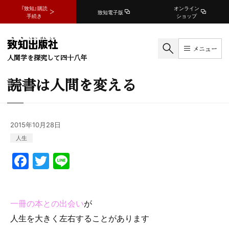
『致知』購読
オンライン
致知電子版
手続き
ショップ
メニュー
人間学を探究して四十八年
読書は人間を変える
2015年10月28日
人生
F
T
Li
a
w
n
c
itt
e
一冊の本との出会い
が
e
er
人生を大きく左右することがあります
b