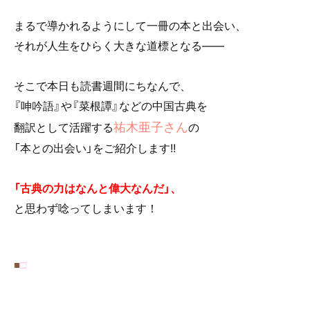
o
まるで導かれるようにして一冊の本と出会い、
o
それが人生をひらく大きな道標となる――
k
そこで本日も読書週間にちなんで、
『呻吟語』
や
『菜根譚』
などの中国古典を
祐木亜子さん
翻訳として活躍する
の
「本との出会い」をご紹介します!!
「古典の力はなんと偉大なんだ」、
と思わず唸ってしまいます！
■
□