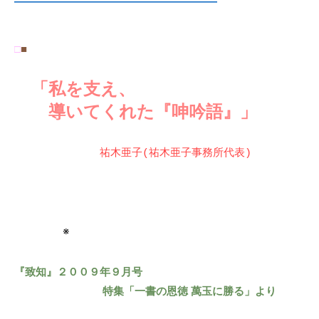
―――――――――――――――――――
□
■
　「私を支え、 
　　導いてくれた『呻吟語』」
祐木亜子(祐木亜子事務所代表)
※
『致知』２００９年９月号
特集「一書の恩徳 萬玉に勝る」より