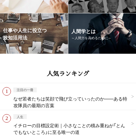
仕事や人生に役立つ
人間学とは
致知活用法
～人間力を高めるために～
人気ランキング
注目の一冊
なぜ若者たちは笑顔で飛び立っていったのか——ある特
攻隊員の最期の言葉
人生
イチローの目標設定術｜小さなことの積み重ねが「とん
でもないところ」に至る唯一の道