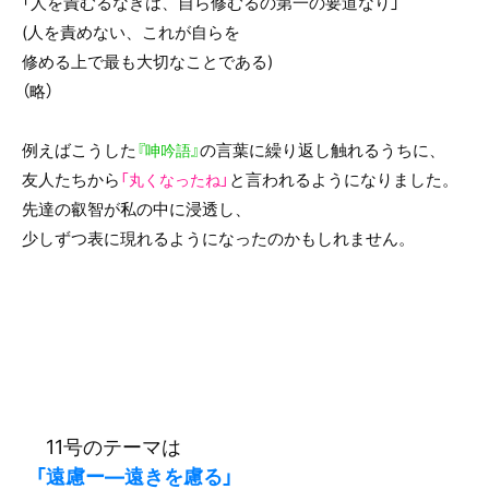
「人を責むるなきは、自ら修むるの第一の要道なり」
(人を責めない、これが自らを
修める上で最も大切なことである)
（略）
例えばこうした
の言葉に繰り返し触れるうちに、
『呻吟語』
友人たちから
と言われるようになりました。
「丸くなったね」
先達の叡智が私の中に浸透し、
少しずつ表に現れるようになったのかもしれません。
11号のテーマは
「遠慮ー―遠きを慮る」