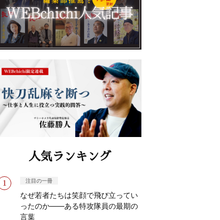
人気ランキング
注目の一冊
なぜ若者たちは笑顔で飛び立ってい
ったのか——ある特攻隊員の最期の
言葉