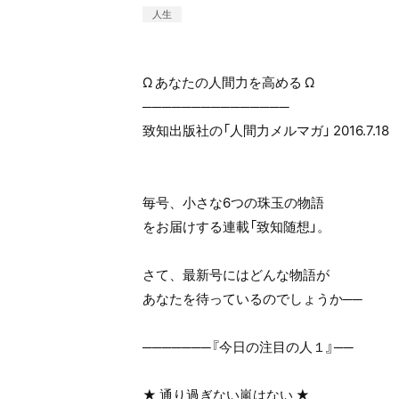
人生
Ω あなたの人間力を高める Ω
───────────────
致知出版社の「人間力メルマガ」 2016.7.18
毎号、小さな6つの珠玉の物語
をお届けする連載「致知随想」。
さて、最新号にはどんな物語が
あなたを待っているのでしょうか──
───────『今日の注目の人１』──
★ 通り過ぎない嵐はない ★