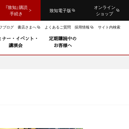
『致知』購読
オンライン
致知電子版
手続き
ショップ
フブログ
書店さまへ
よくあるご質問
採用情報
サイト内検索
ミナー・イベント・
定期購読中の
講演会
お客様へ