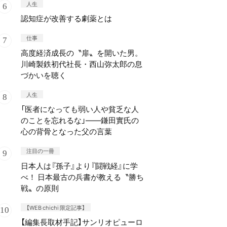
人生
認知症が改善する劇薬とは
仕事
高度経済成長の〝扉〟を開いた男。
川崎製鉄初代社長・西山弥太郎の息
づかいを聴く
人生
「医者になっても弱い人や貧乏な人
のことを忘れるな」——鎌田實氏の
心の背骨となった父の言葉
注目の一冊
日本人は『孫子』より『闘戦経』に学
べ！ 日本最古の兵書が教える〝勝ち
戦〟の原則
【WEB chichi 限定記事】
【編集長取材手記】サンリオピューロ