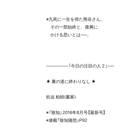
※九死に一生を得た熊谷さん。
その一部始終と、復興に
かける思いとは──。
───────『今日の注目の人２』──
★ 書の道に終わりなし ★
杭迫 柏樹(書家)
※『致知』2016年8月号【最新号】
※連載「致知随想」P92