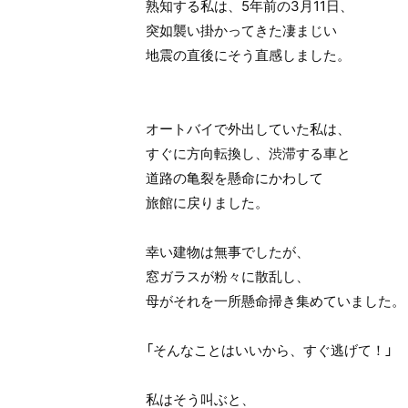
熟知する私は、5年前の3月11日、
突如襲い掛かってきた凄まじい
地震の直後にそう直感しました。
オートバイで外出していた私は、
すぐに方向転換し、渋滞する車と
道路の亀裂を懸命にかわして
旅館に戻りました。
幸い建物は無事でしたが、
窓ガラスが粉々に散乱し、
母がそれを一所懸命掃き集めていました。
「そんなことはいいから、すぐ逃げて！」
私はそう叫ぶと、