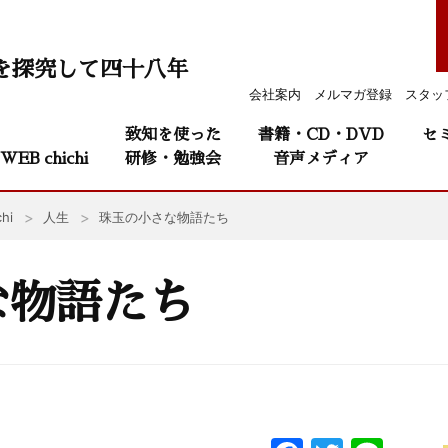
を探究して四十八年
会社案内
メルマガ登録
スタッ
致知を使った
書籍・CD・DVD
セ
WEB chichi
研修・勉強会
音声メディア
hi
人生
珠玉の小さな物語たち
な物語たち