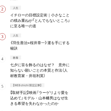
人生
イチローの目標設定術｜小さなこと
の積み重ねが「とんでもないところ」
に至る唯一の道
人生
《羽生善治×桜井章一》運を手にする
秘訣
教養
七夕に笹を飾るのはなぜ？ 意外に
知らない願いごとの本質と作法（人
材教育家・井垣利英）
【WEB chichi 限定記事】
【取材手記】映画『ラーゲリより愛を
込めて』モデル・山本幡男はなぜ生
きる希望を失わなかったのか