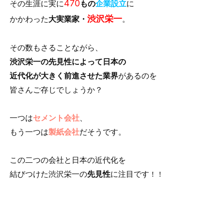
470
その生涯に実に
もの
企業設立
に
o
渋沢栄一
かかわった
大実業家・
。
o
k
その数もさることながら、
渋沢栄一の先見性によって日本の
近代化が大きく前進させた業界
があるのを
皆さんご存じでしょうか？
一つは
セメント会社
、
もう一つは
製紙会社
だそうです。
この二つの会社と日本の近代化を
結びつけた渋沢栄一の
先見性
に注目です
！！