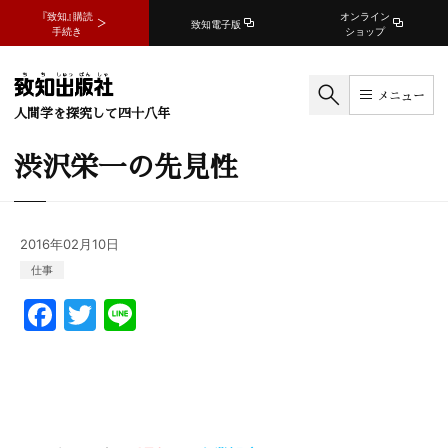
『致知』購読
オンライン
致知電子版
手続き
ショップ
メニュー
人間学を探究して四十八年
渋沢栄一の先見性
2016年02月10日
仕事
F
T
Li
a
w
n
c
itt
e
e
er
b