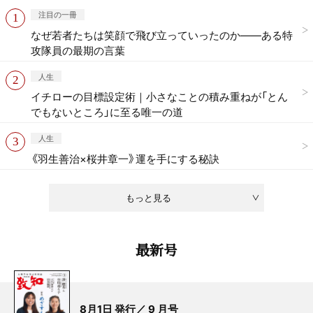
注目の一冊
なぜ若者たちは笑顔で飛び立っていったのか——ある特
攻隊員の最期の言葉
人生
イチローの目標設定術｜小さなことの積み重ねが「とん
でもないところ」に至る唯一の道
人生
《羽生善治×桜井章一》運を手にする秘訣
もっと見る
最新号
8月1日 発行／ 9 月号