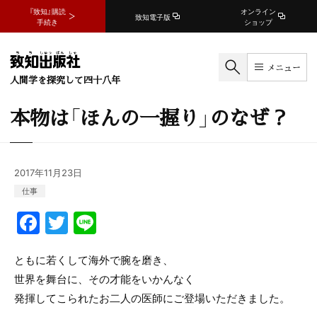
『致知』購読
オンライン
致知電子版
手続き
ショップ
メニュー
人間学を探究して四十八年
本物は「ほんの一握り」のなぜ？
2017年11月23日
仕事
F
T
Li
a
w
n
c
itt
e
ともに若くして海外で腕を磨き、
世界を舞台に、その才能をいかんなく
e
er
発揮してこられたお二人の医師にご登場いただきました。
b