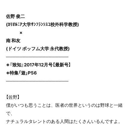
o
o
佐野 俊二
k
(ｶﾘｵﾙﾆｱ大学ｻﾝﾌﾗﾝｼｽｺ校外科学教授)
×
南 和友
(ドイツ ボッフム大学 永代教授)
───────────────────
※『致知』2017年12月号【最新号】
※特集「遊」P56
───────────────────
【佐野】
僕がいつも思うことは、医者の世界というのは野球と一緒
で、
ナチュラルタレントのある人間はたくさんいるんですよ。