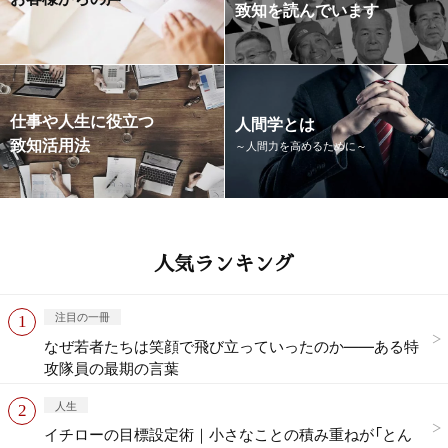
致知を読んでいます
仕事や人生に役立つ
人間学とは
致知活用法
～人間力を高めるために～
人気ランキング
注目の一冊
なぜ若者たちは笑顔で飛び立っていったのか——ある特
攻隊員の最期の言葉
人生
イチローの目標設定術｜小さなことの積み重ねが「とん