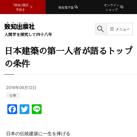
『致知』購読
オンライン
致知電子版
手続き
ショップ
メニュー
人間学を探究して四十八年
日本建築の第一人者が語るトップ
の条件
2016年06月12日
仕事
F
T
Li
a
w
n
c
itt
e
日本の伝統建築に一生を捧げる