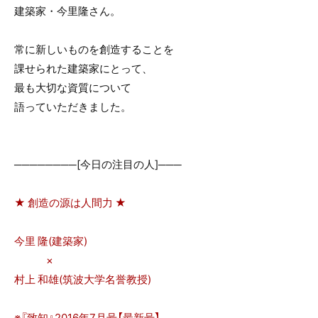
e
er
建築家・今里隆さん。
b
o
常に新しいものを創造することを
o
課せられた建築家にとって、
k
最も大切な資質について
語っていただきました。
────────[今日の注目の人]───
★ 創造の源は人間力 ★
今里 隆(建築家)
×
村上 和雄(筑波大学名誉教授)
※『致知』2016年7月号【最新号】