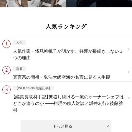
人気ランキング
人生
人気作家・浅見帆帆子が明かす、好運が長続きしない３
つの理由
教養
真言宗の開祖・弘法大師空海の名言に見る人生観
【WEB chichi 限定記事】
【編集長取材手記】繁盛し続ける一流のオーナーシェフは
どこが違うのか ——料理の鉄人対談／坂井宏行×後藤雅
司
もっと見る