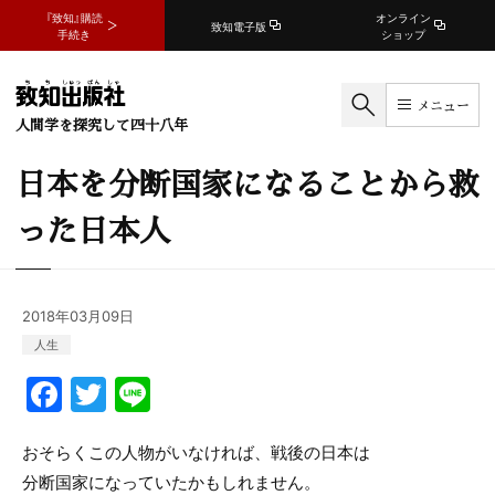
『致知』購読
オンライン
致知電子版
手続き
ショップ
メニュー
人間学を探究して四十八年
日本を分断国家になることから救
った日本人
2018年03月09日
人生
F
T
Li
a
w
n
c
itt
e
おそらくこの人物がいなければ、戦後の日本は
分断国家になっていたかもしれません。