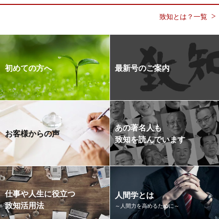
致知とは？一覧
初めての方へ
最新号のご案内
あの著名人も
お客様からの声
致知を読んでいます
仕事や人生に役立つ
人間学とは
致知活用法
～人間力を高めるために～