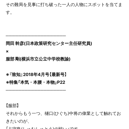
e
er
その難局を見事に打ち破った一人の人物にスポットを当てま
b
す。
o
o
k
───────────────────
岡田 幹彦(日本政策研究センター主任研究員)
×
服部 剛(横浜市立公立中学校教諭)
※『致知』2018年4月号【最新号】
※特集「本気・本腰・本物」P22
───────────────────
【服部】
それからもう一つ、樋口(ひぐち)中将の偉業として触れてお
きたいのが、
「占守島(しゅむしゅとう)の戦い」です。