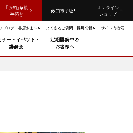
『致知』購読
オンライン
致知電子版
手続き
ショップ
フブログ
書店さまへ
よくあるご質問
採用情報
サイト内検索
ミナー・イベント・
定期購読中の
講演会
お客様へ