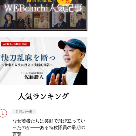
人気ランキング
注目の一冊
なぜ若者たちは笑顔で飛び立ってい
ったのか——ある特攻隊員の最期の
言葉