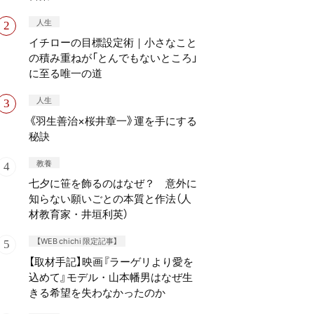
人生
イチローの目標設定術｜小さなこと
の積み重ねが「とんでもないところ」
に至る唯一の道
人生
《羽生善治×桜井章一》運を手にする
秘訣
教養
七夕に笹を飾るのはなぜ？ 意外に
知らない願いごとの本質と作法（人
材教育家・井垣利英）
【WEB chichi 限定記事】
【取材手記】映画『ラーゲリより愛を
込めて』モデル・山本幡男はなぜ生
きる希望を失わなかったのか