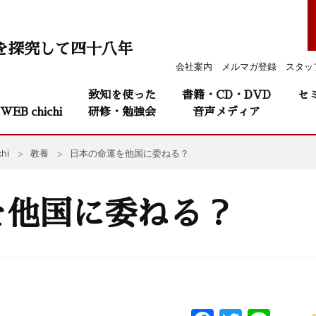
を探究して四十八年
会社案内
メルマガ登録
スタッ
致知を使った
書籍・CD・DVD
セ
WEB chichi
研修・勉強会
音声メディア
hi
教養
日本の命運を他国に委ねる？
を他国に委ねる？