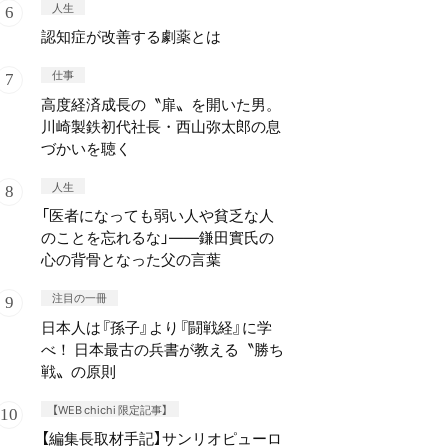
人生
認知症が改善する劇薬とは
仕事
高度経済成長の〝扉〟を開いた男。
川崎製鉄初代社長・西山弥太郎の息
づかいを聴く
人生
「医者になっても弱い人や貧乏な人
のことを忘れるな」——鎌田實氏の
心の背骨となった父の言葉
注目の一冊
日本人は『孫子』より『闘戦経』に学
べ！ 日本最古の兵書が教える〝勝ち
戦〟の原則
【WEB chichi 限定記事】
【編集長取材手記】サンリオピューロ