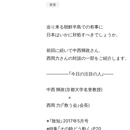
教養
迫り来る朝鮮半島での有事に
日本はいかに対処すべきでしょうか。
前回に続いて中西輝政さん、
西岡力さんの対談の一部をご紹介します。
───────「今日の注目の人」───
中西 輝政(京都大学名誉教授)
×
西岡 力(「救う会」会長)
※『致知』2017年5月号
※特集「その時どう動く」P20