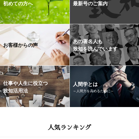
初めての方へ
最新号のご案内
あの著名人も
お客様からの声
致知を読んでいます
仕事や人生に役立つ
人間学とは
致知活用法
～人間力を高めるために～
人気ランキング