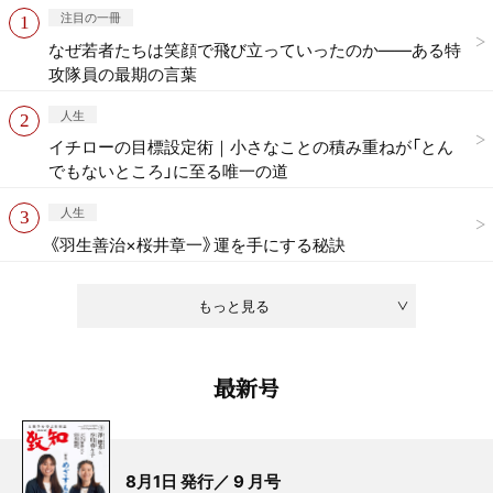
注目の一冊
なぜ若者たちは笑顔で飛び立っていったのか——ある特
攻隊員の最期の言葉
人生
イチローの目標設定術｜小さなことの積み重ねが「とん
でもないところ」に至る唯一の道
人生
《羽生善治×桜井章一》運を手にする秘訣
もっと見る
最新号
8月1日 発行／ 9 月号