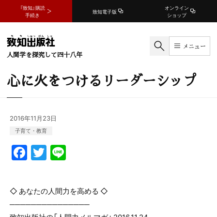
『致知』購読
オンライン
致知電子版
手続き
ショップ
メニュー
人間学を探究して四十八年
心に火をつけるリーダーシップ
2016年11月23日
子育て・教育
F
T
Li
a
w
n
c
itt
e
◇ あなたの人間力を高める ◇
e
er
───────────────
b