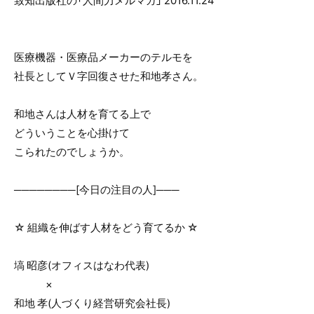
致知出版社の「人間力メルマガ」 2016.11.24
o
o
k
医療機器・医療品メーカーのテルモを
社長としてＶ字回復させた和地孝さん。
和地さんは人材を育てる上で
どういうことを心掛けて
こられたのでしょうか。
────────[今日の注目の人]───
☆ 組織を伸ばす人材をどう育てるか ☆
塙 昭彦(オフィスはなわ代表)
×
和地 孝(人づくり経営研究会社長)