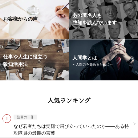
あの著名人も
お客様からの声
致知を読んでいます
仕事や人生に役立つ
人間学とは
致知活用法
～人間力を高めるために～
人気ランキング
注目の一冊
なぜ若者たちは笑顔で飛び立っていったのか——ある特
攻隊員の最期の言葉