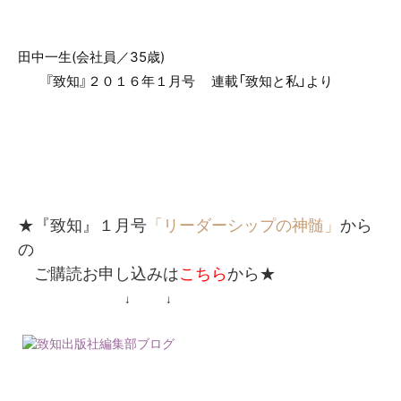
田中一生(会社員／35歳)
『致知』２０１６年１月号
連載「致知と私」より
★『致知』１月号
「リーダーシップの神髄」
から
の
ご購読お申し込みは
こちら
から★
↓ ↓