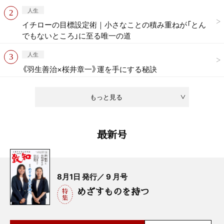
人生
イチローの目標設定術｜小さなことの積み重ねが「とん
でもないところ」に至る唯一の道
人生
《羽生善治×桜井章一》運を手にする秘訣
もっと見る
最新号
8月1日 発行／ 9 月号
めざすものを持つ