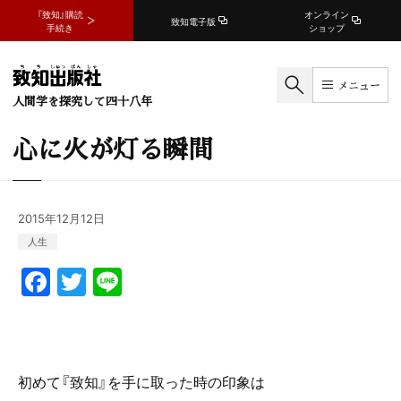
『致知』購読
オンライン
致知電子版
手続き
ショップ
メニュー
人間学を探究して四十八年
心に火が灯る瞬間
2015年12月12日
人生
F
T
Li
a
w
n
c
itt
e
e
er
初めて『致知』を手に取った時の印象は
b