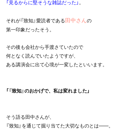
「見るからに堅そうな雑誌だった」
。
o
o
田中さん
それが『致知』愛読者である
の
k
第一印象だったそう。
その後も会社から手渡さていたので
何となく読んでいたようですが、
ある講演会に出て心境が一変したといいます。
「『致知』のおかげで、私は変れました」
そう語る田中さんが、
『致知』を通じて掘り当てた大切なものとは――。