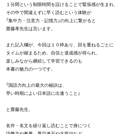
１分間という制限時間を設けることで緊張感が生まれ、
その中で間違えずに早く読むという体験が
「集中力・注意力・記憶力」の向上に繋がると
齋藤孝先生は言います。
また記入欄が、今回は１０枠あり、回を重ねるごとに
タイムが縮まるため、自信と達成感が得られ、
楽しみながら継続して学習できるのも
本書の魅力の一つです。
「国語力向上の最大の秘訣は、
早い時期によい日本語に出逢うこと」
と齋藤先生。
名作・名文を繰り返し読むことで身につく
語彙力や教養、夏目漱石や太宰治など