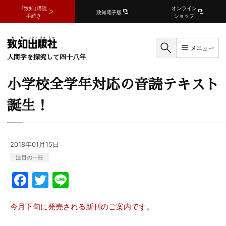
『致知』購読
オンライン
致知電子版
手続き
ショップ
メニュー
人間学を探究して四十八年
小学校全学年対応の音読テキスト
誕生！
2018年01月15日
注目の一冊
F
T
Li
a
w
n
c
itt
e
今月下旬に発売される新刊のご案内です。