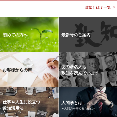
致知とは？一覧
初めての方へ
最新号のご案内
あの著名人も
お客様からの声
致知を読んでいます
仕事や人生に役立つ
人間学とは
致知活用法
～人間力を高めるために～