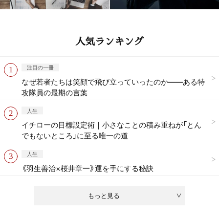
人気ランキング
注目の一冊
なぜ若者たちは笑顔で飛び立っていったのか——ある特
攻隊員の最期の言葉
人生
イチローの目標設定術｜小さなことの積み重ねが「とん
でもないところ」に至る唯一の道
人生
《羽生善治×桜井章一》運を手にする秘訣
もっと見る