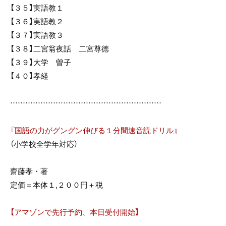
【３５】実語教１
【３６】実語教２
【３７】実語教３
【３８】二宮翁夜話 二宮尊徳
【３９】大学 曽子
【４０】孝経
……………………………………………………
『国語の力がグングン伸びる１分間速音読ドリル』
（小学校全学年対応）
齋藤孝・著
定価＝本体１,２００円＋税
【アマゾンで先行予約、本日受付開始】