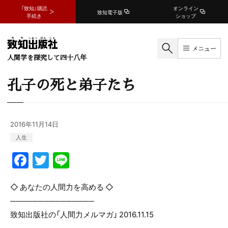
『致知』購読
オンライン
致知電子版
手続き
ショップ
メニュー
人間学を探究して四十八年
孔子の死と弟子たち
2016年11月14日
人生
F
T
Li
a
w
n
c
itt
e
◇ あなたの人間力を高める ◇
───────────────
e
er
致知出版社の「人間力メルマガ」 2016.11.15
b