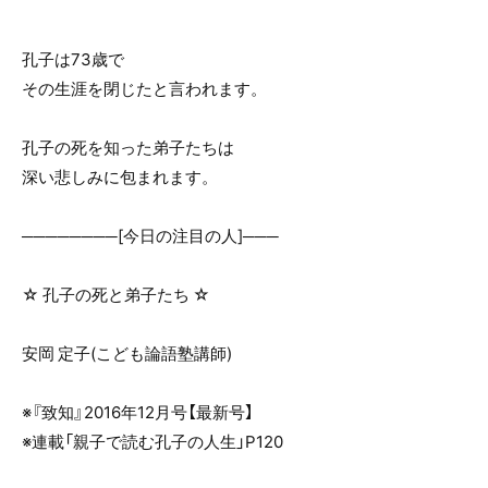
o
o
孔子は73歳で
k
その生涯を閉じたと言われます。
孔子の死を知った弟子たちは
深い悲しみに包まれます。
────────[今日の注目の人]───
☆ 孔子の死と弟子たち ☆
安岡 定子(こども論語塾講師)
※『致知』2016年12月号【最新号】
※連載「親子で読む孔子の人生」P120