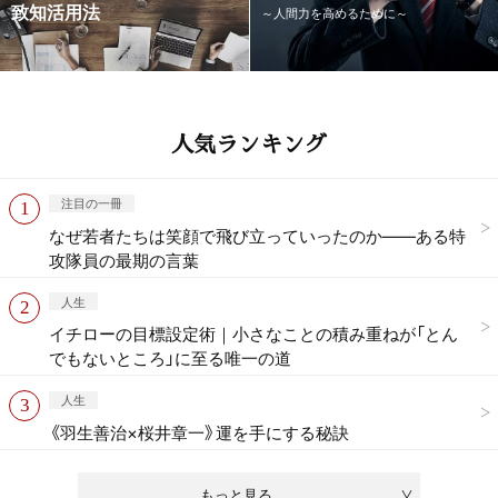
致知活用法
～人間力を高めるために～
人気ランキング
注目の一冊
なぜ若者たちは笑顔で飛び立っていったのか——ある特
攻隊員の最期の言葉
人生
イチローの目標設定術｜小さなことの積み重ねが「とん
でもないところ」に至る唯一の道
人生
《羽生善治×桜井章一》運を手にする秘訣
もっと見る