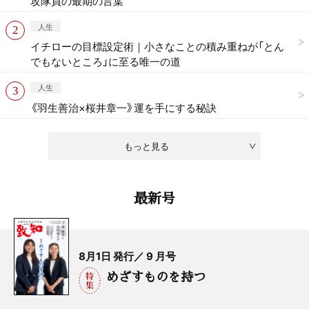
攻隊員の最期の言葉
人生
イチローの目標設定術｜小さなことの積み重ねが「とん
でもないところ」に至る唯一の道
人生
《羽生善治×桜井章一》運を手にする秘訣
もっと見る
最新号
8月1日 発行／ 9 月号
めざすものを持つ