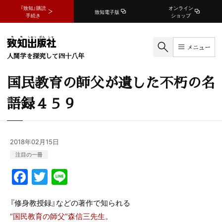
『致知』購読
オンライン
致知電子版
手続き
ショップ
メニュー
人間学を探究して四十八年
国民教育の師父が遺した不朽の名
語録４５９
2018年02月15日
注目の一冊
F
T
Li
a
w
n
c
itt
e
『修身教授録』などの著作で知られる
“国民教育の師父”森信三先生。