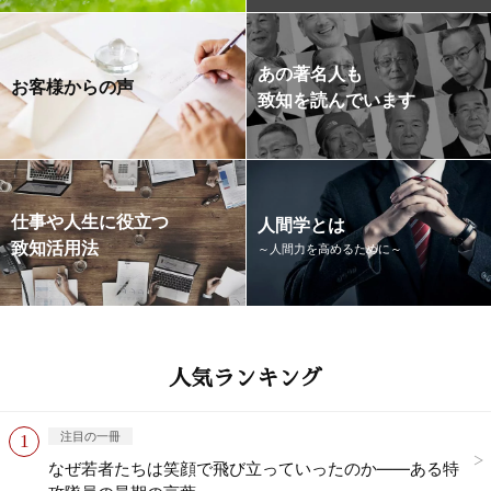
あの著名人も
お客様からの声
致知を読んでいます
仕事や人生に役立つ
人間学とは
致知活用法
～人間力を高めるために～
人気ランキング
注目の一冊
なぜ若者たちは笑顔で飛び立っていったのか——ある特