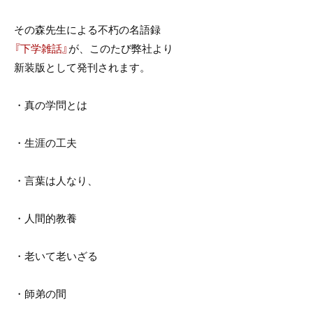
e
er
b
その森先生による不朽の名語録
o
『下学雑話』
が、このたび弊社より
o
新装版として発刊されます。
k
・真の学問とは
・生涯の工夫
・言葉は人なり、
・人間的教養
・老いて老いざる
・師弟の間