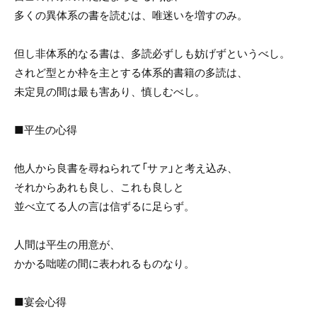
多くの異体系の書を読むは、唯迷いを増すのみ。
但し非体系的なる書は、多読必ずしも妨げずというべし。
されど型とか枠を主とする体系的書籍の多読は、
未定見の間は最も害あり、慎しむべし。
■平生の心得
他人から良書を尋ねられて「サァ」と考え込み、
それからあれも良し、これも良しと
並べ立てる人の言は信ずるに足らず。
人間は平生の用意が、
かかる咄嗟の間に表われるものなり。
■宴会心得