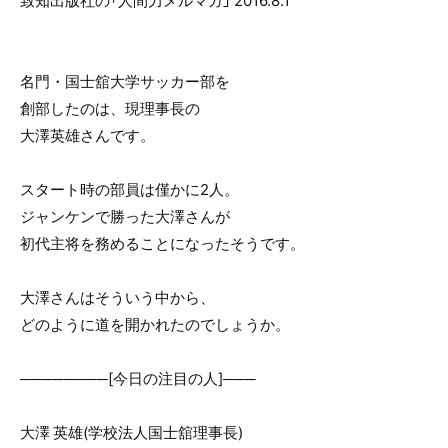
致知出版社の「人間力メルマガ」 2016.8.1
o
o
k
名門・国士舘大学サッカー部を
創部したのは、現理事長の
大澤英雄さんです。
スタート時の部員は僅かに2人。
ジャンケンで勝った大澤さんが
初代主将を務めることになったそうです。
大澤さんはそういう中から、
どのように道を開かれたのでしょうか。
────────[今日の注目の人]───
大澤 英雄(学校法人国士舘理事長)