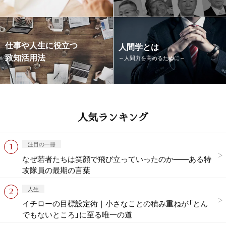
仕事や人生に役立つ
人間学とは
致知活用法
～人間力を高めるために～
人気ランキング
注目の一冊
なぜ若者たちは笑顔で飛び立っていったのか——ある特
攻隊員の最期の言葉
人生
イチローの目標設定術｜小さなことの積み重ねが「とん
でもないところ」に至る唯一の道