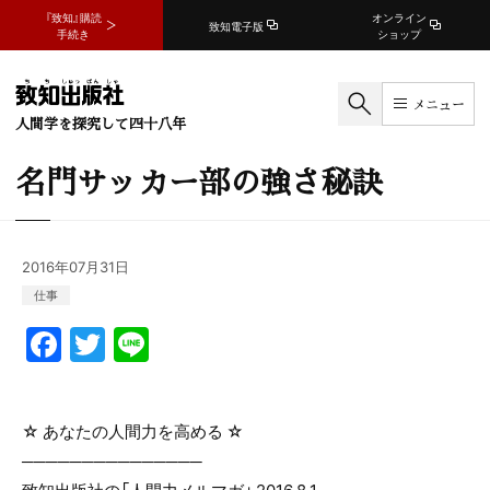
『致知』購読
オンライン
致知電子版
手続き
ショップ
メニュー
人間学を探究して四十八年
名門サッカー部の強さ秘訣
2016年07月31日
仕事
F
T
Li
a
w
n
c
itt
e
☆ あなたの人間力を高める ☆
e
er
───────────────
b