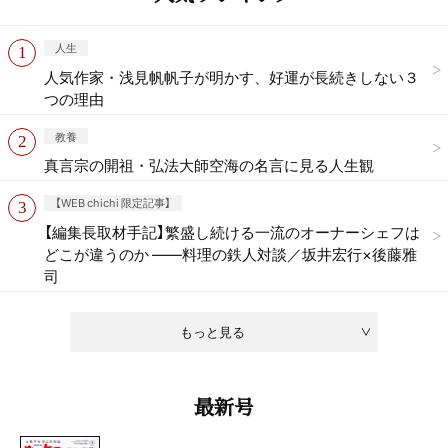
人生
人気作家・浅見帆帆子が明かす、好運が長続きしない３
つの理由
教養
真言宗の開祖・弘法大師空海の名言に見る人生観
【WEB chichi 限定記事】
【編集長取材手記】繁盛し続ける一流のオーナーシェフは
どこが違うのか ——料理の鉄人対談／坂井宏行×後藤雅
司
もっと見る
最新号