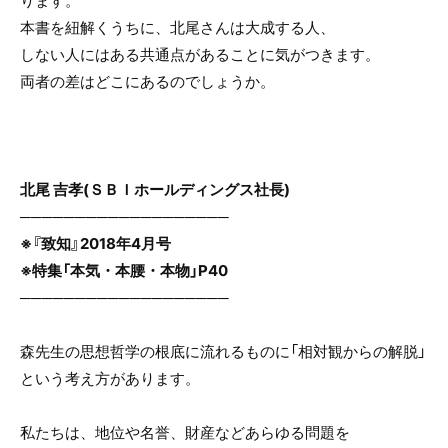
ります。
o
本書を紐解くうちに、北尾さんは大成する人、
o
しない人にはある共通点があることに気がつきます。
k
両者の差はどこにあるのでしょうか。
北尾 吉孝(ＳＢＩホールディングス社長)
───────────────────
※『致知』2018年4月号
※特集「本気・本腰・本物」P40
───────────────────
森先生の思想哲学の根底に流れるものに「相対観からの解脱」
という考え方があります。
私たちは、地位や名誉、財産などあらゆる問題を