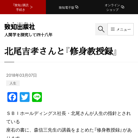
『致知』購読
オンライン
致知電子版
手続き
ショップ
メニュー
人間学を探究して四十八年
北尾吉孝さんと『修身教授録』
2018年03月07日
人生
F
T
Li
a
w
n
c
itt
e
ＳＢＩホールディングス社長・北尾さんが人生の指針とされ
ている
e
er
座右の書に、森信三先生の講義をまとめた『修身教授録』があ
b