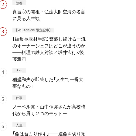
教養
真言宗の開祖・弘法大師空海の名言
に見る人生観
【WEB chichi 限定記事】
【編集長取材手記】繁盛し続ける一流
のオーナーシェフはどこが違うのか
——料理の鉄人対談／坂井宏行×後
藤雅司
人生
稲盛和夫が即答した「人生で一番大
事なもの」
仕事
ノーベル賞・山中伸弥さんが高校時
代から貫く２つのモットー
人生
「命は吾より作す」——運命を切り拓