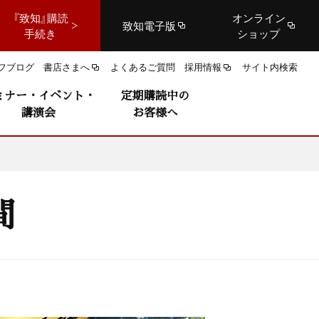
『致知』購読
オンライン
致知電子版
手続き
ショップ
フブログ
書店さまへ
よくあるご質問
採用情報
サイト内検索
ミナー・イベント・
定期購読中の
講演会
お客様へ
間