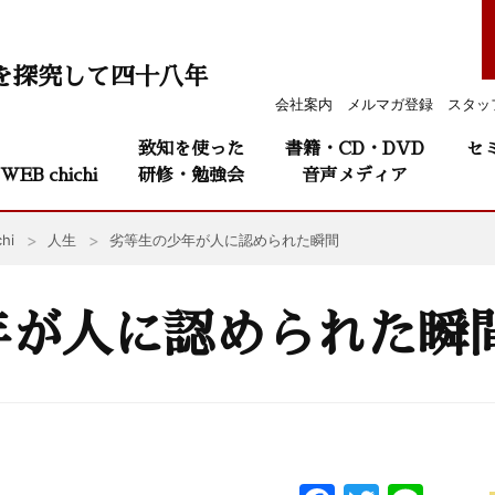
を探究して四十八年
会社案内
メルマガ登録
スタッ
致知を使った
書籍・CD・DVD
セ
WEB chichi
研修・勉強会
音声メディア
hi
人生
劣等生の少年が人に認められた瞬間
年が人に認められた瞬