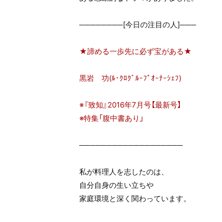
────────[今日の注目の人]───
★諦める一歩先に必ず宝がある★
黒岩 功(ﾙ･ｸﾛｸﾞﾙｰﾌﾟｵｰﾅｰｼｪﾌ)
※『致知』2016年7月号【最新号】
※特集「腹中書あり」
───────────────────
私が料理人を志したのは、
自分自身の生い立ちや
家庭環境と深く関わっています。