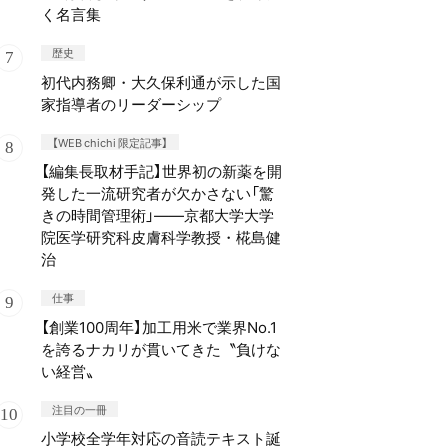
く名言集
歴史
初代内務卿・大久保利通が示した国
家指導者のリーダーシップ
【WEB chichi 限定記事】
【編集長取材手記】世界初の新薬を開
発した一流研究者が欠かさない「驚
きの時間管理術」——京都大学大学
院医学研究科皮膚科学教授・椛島健
治
仕事
【創業100周年】加工用米で業界No.1
を誇るナカリが貫いてきた〝負けな
い経営〟
注目の一冊
小学校全学年対応の音読テキスト誕