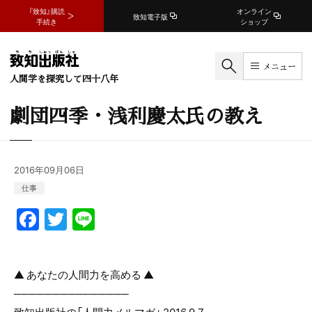
『致知』購読
オンライン
致知電子版
手続き
ショップ
メニュー
人間学を探究して四十八年
劇団四季・浅利慶太氏の教え
2016年09月06日
仕事
F
T
Li
a
w
n
c
itt
e
▲ あなたの人間力を高める ▲
e
er
───────────────
b