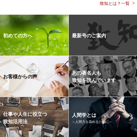
致知とは？一覧
初めての方へ
最新号のご案内
あの著名人も
お客様からの声
致知を読んでいます
仕事や人生に役立つ
人間学とは
致知活用法
～人間力を高めるために～