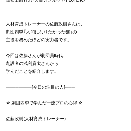
致知出版社の「人間力メルマガ」 2016.9.7
o
o
k
人材育成トレーナーの佐藤政樹さんは、
劇団四季『人間になりたかった猫』の
主役を務めたほどの実力者です。
今回は佐藤さんが劇団員時代、
創設者の浅利慶太さんから
学んだことを紹介します。
────────[今日の注目の人]───
☆ 劇団四季で学んだ一流プロの心得 ☆
佐藤政樹(人材育成トレーナー)