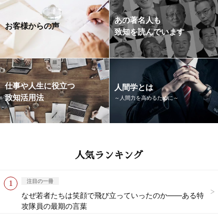
あの著名人も
お客様からの声
致知を読んでいます
仕事や人生に役立つ
人間学とは
致知活用法
～人間力を高めるために～
人気ランキング
注目の一冊
なぜ若者たちは笑顔で飛び立っていったのか——ある特
攻隊員の最期の言葉