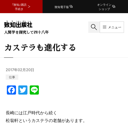
『致知』購読
オンライン
致知電子版
手続き
ショップ
メニュー
人間学を探究して四十八年
カステラも進化する
2017年02月20日
仕事
F
T
Li
a
w
n
c
itt
e
長崎には江戸時代から続く
e
er
松翁軒というカステラの老舗があります。
b