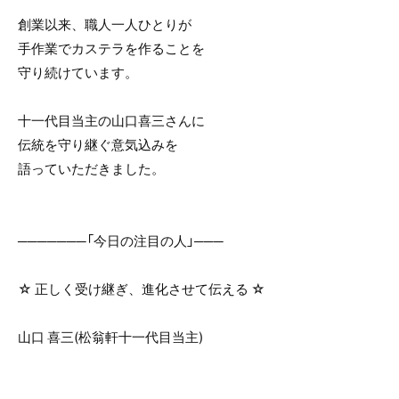
o
創業以来、職人一人ひとりが
o
手作業でカステラを作ることを
k
守り続けています。
十一代目当主の山口喜三さんに
伝統を守り継ぐ意気込みを
語っていただきました。
───────「今日の注目の人」───
☆ 正しく受け継ぎ、進化させて伝える ☆
山口 喜三(松翁軒十一代目当主)