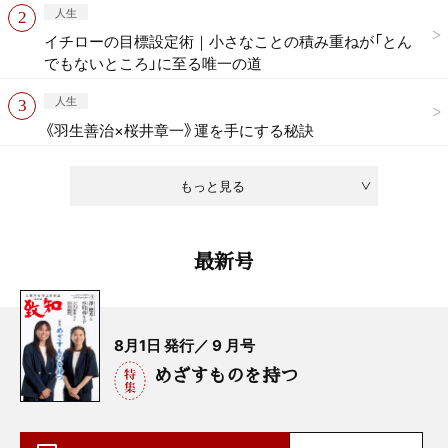
人生
イチローの目標設定術｜小さなことの積み重ねが「とん
でもないところ」に至る唯一の道
人生
《羽生善治×桜井章一》運を手にする秘訣
もっと見る
最新号
8月1日 発行／ 9 月号
めざすものを持つ