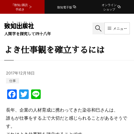
『致知』購読
オンライン
致知電子版
手続き
ショップ
メニュー
人間学を探究して四十八年
よき仕事観を確立するには
2017年12月18日
仕事
F
T
Li
a
w
n
c
itt
e
長年、企業の人材育成に携わってきた染谷和巳さんは、
誰もが仕事をする上で大切だと感じられることがあるそうで
e
er
す。
b